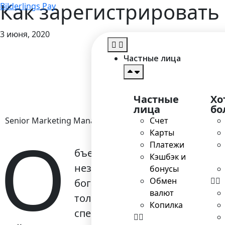
Как зарегистрировать
Bilderlings Pay
3 июня, 2020
Частные лица
Частные
Хо
лица
бо
Senior Marketing Manager
Счет
О
Карты
Платежи
бъединенные Арабские Эмират
Кэшбэк и
независимых в экономическом
бонусы
Обмен
богатыми залежами нефти, это
валют
только местным, но и мировы
Копилка
специальностей из разных ст