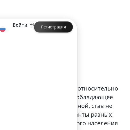
Войти
Регистрация
?
оящая из семи отдельных, относительно
е в начале 1970-х годов и обладающее
экономики к интеллектуальной, став не
Помогли ей в этом иммигранты разных
% от более чем 9-миллионного населения