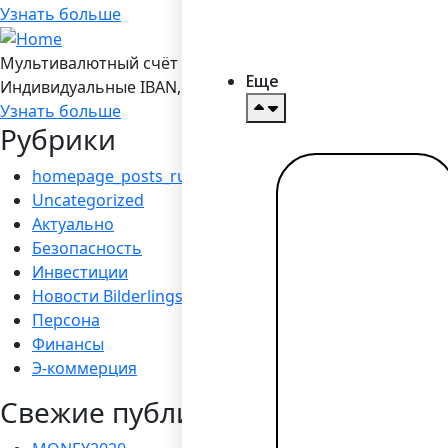
Узнать больше
Мультивалютный счёт в Bilderlings
Еще
Индивидуальные IBAN, 19 валют, платежы SEPA/ SEPA Ins
Узнать больше
Рубрики
homepage_posts_ru
Читать
Uncategorized
далее →
Актуально
Безопасность
Инвестиции
Новости Bilderlings
Персона
Финансы
Э-коммерция
Свежие публикации