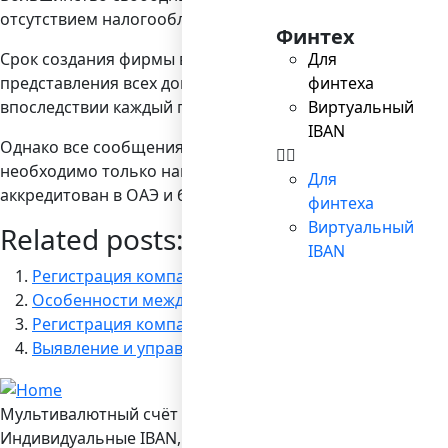
отсутствием налогообложения. У каждой зоны – своя сп
Финтех
Срок создания фирмы в ОАЭ в большинстве случаев зан
Для
представления всех документов с нотариальной довере
финтеха
впоследствии каждый год платится лицензионный сбор,
Виртуальный
IBAN
Однако все сообщения о сложностях открытия компаний 
необходимо только найти зарегистрированный адрес (б
Для
аккредитован в ОАЭ и будет иметь право контролирова
финтеха
Виртуальный
Related posts:
IBAN
Регистрация компаний под ключ
Особенности международных переводов SWIFT
Регистрация компании в Болгарии
Выявление и управление финансовыми рисками
Мультивалютный счёт в Bilderlings
Индивидуальные IBAN, 19 валют, платежы SEPA/ SEPA Ins