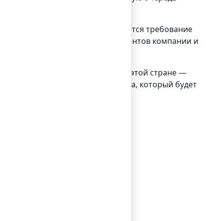
 этой сферы.
. Кроме того, обязательным является требование
рмлении всех юридических документов компании и
 узнают об отсутствии налогов в этой стране —
ы необходимо назначить аудитора, который будет
ин день.