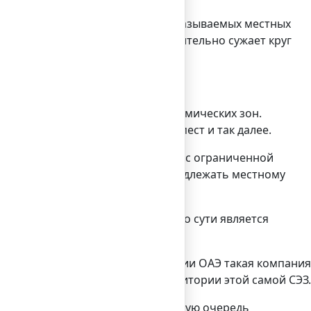
подразумевает работу через так называемых местных
 момент их работы, однако значительно сужает круг
 последнее время свободных экономических зон.
елей, создание новых рабочих мест и так далее.
, аналог отечественного общества с ограниченной
не менее 51 % акций должно принадлежать местному
х инвесторов в этой стране.
ложено на менеджера, который по сути является
о вести деятельность на территории ОАЭ такая компания
вывать ее нужно будет вне территории этой самой СЭЗ.
ми для ведения бизнеса, и в первую очередь