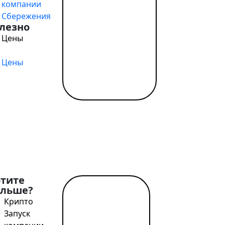
компании
Сбережения
 в стране действуют правила проведения специальных и
лезно
 мусульманскому своду правил. Обращайте внимание на
Цены
очным странам.
Цены
, что дает возможность партнерам по бизнесу строить 
 открытия компаний в ОАЭ?
ой стране, необходимо выбрать, какой именно из имеющ
сновных вариантов.
ортные отношения.
ля специализированных услуг и товаров, не позволяет 
отите
ольше?
весторы, работающие таким образом, все равно должн
Читать
Крипто
далее →
Запуск
средника.