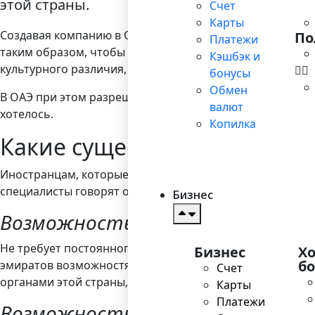
этой страны.
Счет
Карты
Создавая компанию в ОАЭ, следует помнить о том, что
По
Платежи
таким образом, чтобы соответствовать этому главному
Кэшбэк и
культурного различия, который присущ подобным вост
бонусы
Обмен
В ОАЭ при этом разрешено следовать свободе договора
валют
хотелось.
Копилка
Какие существуют варианты
Иностранцам, которые хотят организовать бизнес в эт
специалисты говорят о том, что возможны несколько о
Бизнес
Возможность 1. Экспортно-имп
Не требует постоянного присутствия в ОАЭ, идеален д
Бизнес
Х
б
эмиратов возможностями. Кроме того, иностранные ин
Счет
органами этой страны, чтобы вести там бизнес.
Карты
Платежи
Возможность 2. Работа через по