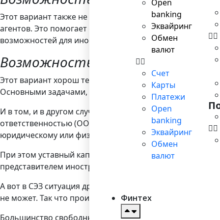
Open
banking
Этот вариант также не предусматривает физического п
Эквайринг
агентов. Это помогает сэкономить на затратах, связан
Обмен
возможностей для иностранного предпринимателя.
валют
Возможность 3. Создание компан
Счет
Этот вариант хорош тем, что позволяет открыть компан
Карты
Основными задачами, которые ставились при их открыт
Платежи
П
Open
И в том, и в другом случае приемлемой организационно-
banking
ответственностью (ООО). Тут следует помнить, что, с
Эквайринг
юридическому или физическому лицу. Это накладывает 
Обмен
При этом уставный капитал разнится от эмирата к эмир
валют
представителем иностранного владельца на территории
А вот в СЭЗ ситуация другая: там разрешена 100%-ная 
не может. Так что производить продукцию в рамках под
Финтех
Большинство свободных экономических зон созданы в Д