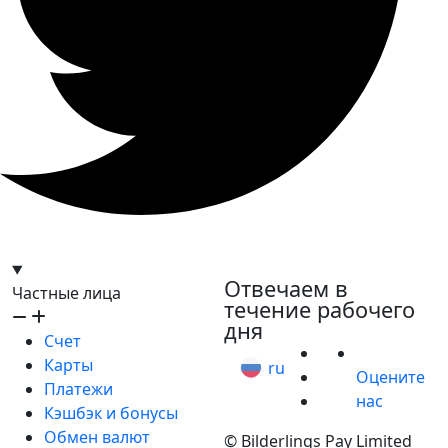
hello@bilder.io
Отвечаем в
Частные лица
течение рабочего
дня
Счет
Карты
ru
Оцените
Платежи
нас
Кэшбэк и бонусы
Обмен валют
© Bilderlings Pay Limited