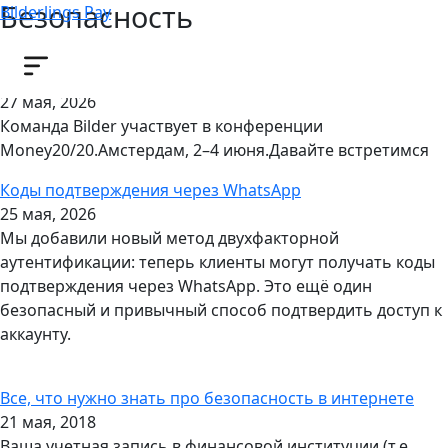
Безопасность
Bilderlings Pay
26 записей
MONEY2020
27 мая, 2026
Команда Bilder участвует в конференции
Money20/20.Амстердам, 2–4 июня.Давайте встретимся
Коды подтверждения через WhatsApp
25 мая, 2026
Мы добавили новый метод двухфакторной
аутентификации: теперь клиенты могут получать коды
подтверждения через WhatsApp. Это ещё один
безопасный и привычный способ подтвердить доступ к
аккаунту.
Все, что нужно знать про безопасность в интернете
21 мая, 2018
Ваша учетная запись в финансовой институции (т.е.