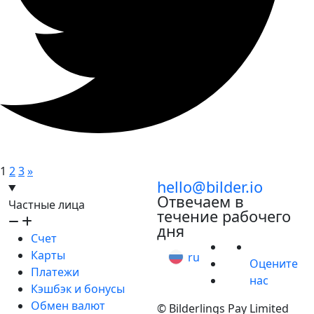
1
2
3
»
hello@bilder.io
Отвечаем в
Частные лица
течение рабочего
дня
Счет
Карты
ru
Оцените
Платежи
нас
Кэшбэк и бонусы
Обмен валют
© Bilderlings Pay Limited