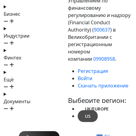
Управлением по
финансовому
Бизнес
регулированию и надзору
(Financial Conduct
Authority) (
900637
) в
Индустрии
Великобритании с
регистрационным
номером
Финтех
компании
09908958
.
Регистрация
Войти
Ещё
Скачать приложение
Выберите регион:
Документы
UK/EUROPE
US
ru