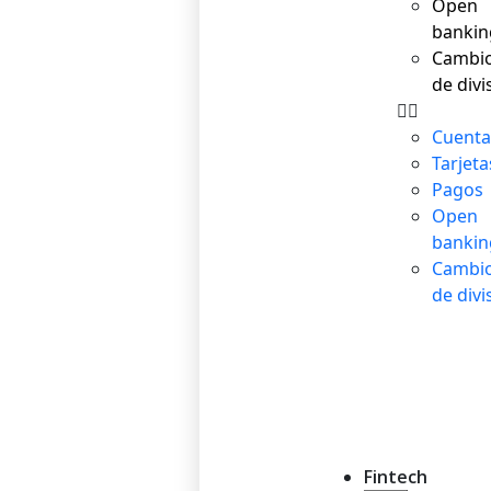
Open
bankin
Cambi
de divi
Cuent
Tarjeta
Pagos
Open
bankin
Cambi
de divi
Fintech