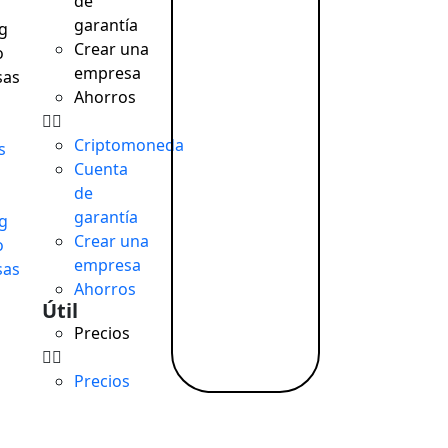
de
garantía
g
Crear una
o
empresa
sas
Ahorros
a
Criptomoneda
s
Cuenta
de
garantía
g
Crear una
o
empresa
sas
Ahorros
Útil
Precios
Precios