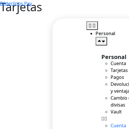
Tarjetas
Bilderlings Pay
Personal
Personal
Cuenta
Tarjetas
Pagos
Devoluc
y ventaj
Cambio 
divisas
Vault
Cuenta