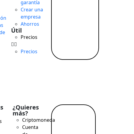
garantía
Crear una
empresa
ión
Ahorros
as
Útil
de
Precios
Precios
s
¿Quieres
más?
a
Leer
Criptomoneda
s
más →
Cuenta