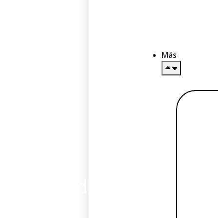
Más
Le
más
Tarjetas de débito