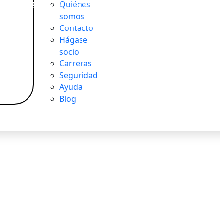
 o virtual gratuita. Cashback y Apple Pay / Google Pay
Quiénes
somos
Contacto
Hágase
socio
Carreras
Seguridad
Ayuda
Blog