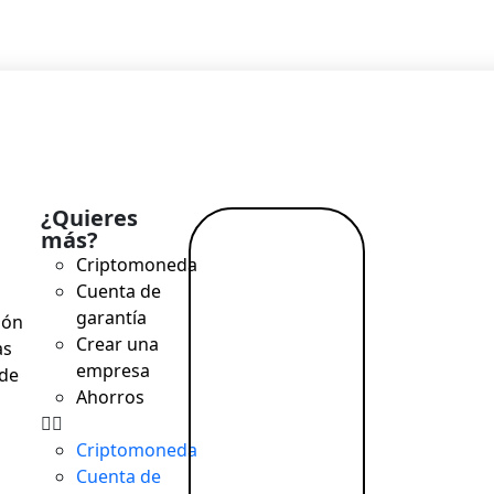
¿Quieres
más?
Leer
Criptomoneda
más →
Cuenta de
garantía
ión
Crear una
as
empresa
de
Ahorros
Criptomoneda
Cuenta de