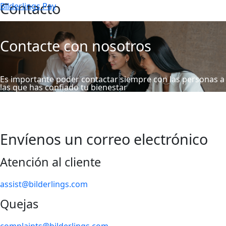
Contacto
Bilderlings Pay
Contacte con nosotros
Es importante poder contactar siempre con las personas a
las que has confiado tu bienestar
Envíenos un correo electrónico
Atención al cliente
assist@bilderlings.com
Quejas