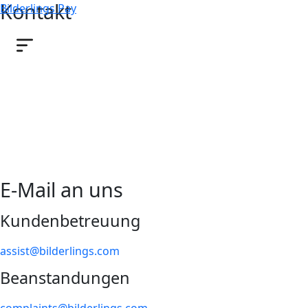
Kontakt
Bilderlings Pay
Kontakt
Es ist wichtig, die Personen, denen Sie Ihr Wohlergehen
anvertraut haben, jederzeit erreichen zu können.
E-Mail an uns
Kundenbetreuung
assist@bilderlings.com
Beanstandungen