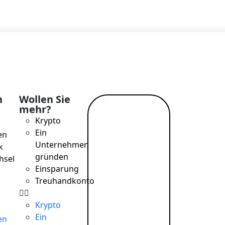
h
Wollen Sie
mehr?
Mehr
Krypto
lesen →
Ein
en
Unternehmen
k
gründen
hsel
Einsparung
Treuhandkonto
Krypto
Ein
en