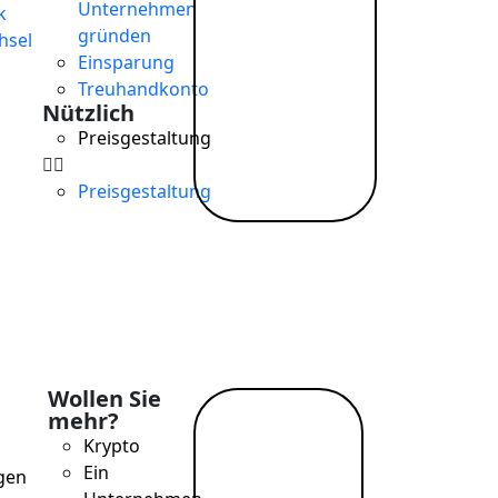
Unternehmen
k
gründen
hsel
Einsparung
Treuhandkonto
Nützlich
Preisgestaltung
Preisgestaltung
Wollen Sie
mehr?
Mehr
Krypto
lesen →
Ein
gen