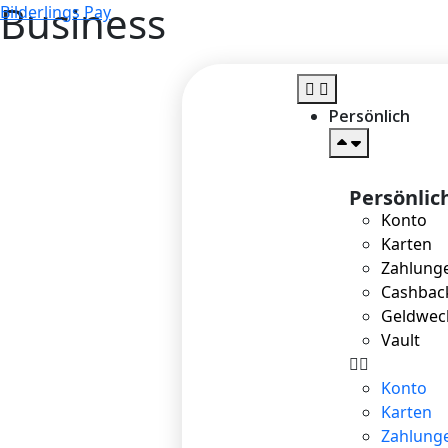
Business
Bilderlings Pay
Persönlich
Persönlic
Konto
Karten
Zahlung
Cashbac
Geldwec
Vault
Konto
Karten
Zahlung