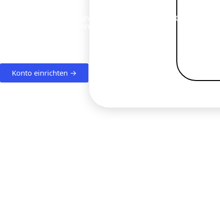
Erleben Sie schnelle Zahlungen und gesicherte Gelder für 
Geschäftstransaktionen.
Konto einrichten
→