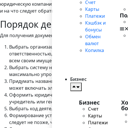
Счет
юридическую компанию для оказания помощи в регистра
Карты
и на что следует обратить внимание, если ищете фирм
По
Платежи
Порядок действий при отк
Кэшбэк и
бонусы
Для получения документов и начала производственной
Обмен
валют
Выбрать организационно-правовую форму. Важность
Копилка
ответственностью, зависит, будете ли вы отвечать
всем своим имуществом.
Выбрать систему налогообложения. Сегодня в Росс
максимально упрощающих выполнение учетных фу
Бизнес
Придумать название. Оно должно быть уникальным 
может включать элементы организационно-правов
Оформить юридический адрес в налоговой. Это може
учредитель или генеральный директор.
Бизнес
Х
б
Выбрать код деятельности ОКВЭД. Все зависит от то
Счет
Формирование уставного капитала. Минимальная сум
Карты
следует не позже, чем через 4 месяца после офици
Платежи