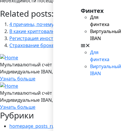
необходимости посещения различных инстанций и помо
Финтех
Related posts:
Для
4 причины, почему вашему бизнесу нужен э-инвойс
финтеха
В какие криптовалюты лучше инвестировать
Виртуальный
Регистрация иностранных компаний
IBAN
Страхование брокерского счета — правда или миф?
Для
финтеха
Мультивалютный счёт в Bilderlings
Виртуальный
Индивидуальные IBAN, 19 валют, платежы SEPA/ SEPA Ins
IBAN
Узнать больше
Мультивалютный счёт в Bilderlings
Индивидуальные IBAN, 19 валют, платежы SEPA/ SEPA Ins
Узнать больше
Рубрики
homepage_posts_ru