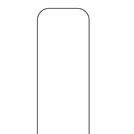
гут заполнить все бумаги правильно.
Читать
инг
далее →
tant / SWIFT, выгодный обмен, удалённое открытие за од
tant / SWIFT, выгодный обмен, удалённое открытие за од