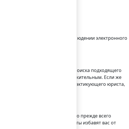
ра об учреждении).
 в электронных торгах и при соблюдении электронного
ни (за исключением, может быть, поиска подходящего
е будет принято, и оно будет положительным. Если же
истрации. Вот почему участие практикующего юриста,
аются различные факторы, однако прежде всего
 тыс. рублей. За эту сумму юристы избавят вас от