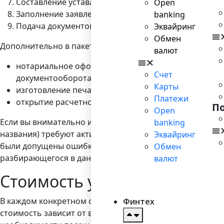
Составление устава, решение учредителя или учред
Open
Заполнение заявления по форме Р11001, подача его
banking
Подача документов в орган, регистрирующий откры
Эквайринг
Обмен
Дополнительно в пакет услуг могут быть добавлены:
валют
нотариальное оформление и оформление электронно
Счет
документооборота);
Карты
изготовление печати;
Платежи
открытие расчетного счета в банке.
П
Open
Если вы внимательно изучили этапы открытия компании,
banking
названия) требуют активного участия юриста. Если все 
Эквайринг
были допущены ошибки (например, в формулировках Уст
Обмен
разбирающегося в данных вопросах, многократно повыс
валют
Стоимость услуг по регистр
В каждом конкретном случае стоимость будет рассчит
Финтех
стоимость зависит от выбранной организационно-правов