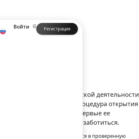
Войти
Регистрация
 ведение предпринимательской деятельности
озможно. И пусть внешне процедура открытия
му, неподготовленному, впервые ее
но все учесть, обо всем позаботиться.
ключается в том, чтобы обратиться в проверенную