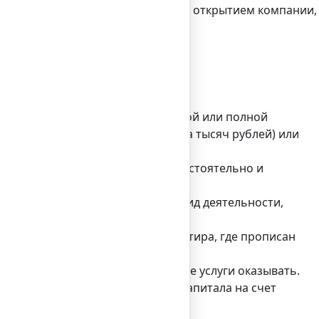
себя комплекс услуг, связанных с открытием компании,
ти следующие этапы:
а фирма обществом с ограниченной или полной
торый может не превышать десятка тысяч рублей) или
оляющих вести бухгалтерию самостоятельно и
еестр), отображать выбранный вид деятельности,
 в аренду, или собственная квартира, где прописан
изводить, какими торговать, какие услуги оказывать.
ольше. внести сумму уставного капитала на счет