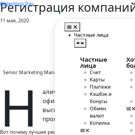
Регистрация компани
Bilderlings Pay
11 мая, 2020
Частные лица
Частные
Хо
лица
бо
Senior Marketing Manager
Счет
Н
Карты
Платежи
аличие зарегистрированной к
Кэшбэк и
официально, без этого предос
бонусы
Обмен
выглядит простой, у нее есть
валют
проходящему, у которого отсут
Копилка
Вот почему лучшее решение, позволяющее не столкнуть