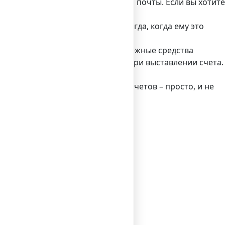
 телефона или адрес электронной почты. Если вы хотите
счет с выбранной им карты и тогда, когда ему это
ающим частные услуги. Чтобы денежные средства
таточно указать период и сумму при выставлении счета.
 автоматического выставления счетов – просто, и не