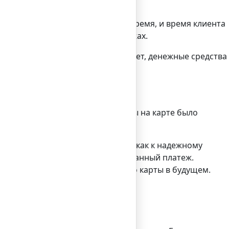
деров.
е. Вы будете экономить и свое время, и время клиента
ьную статистику обо всех платежах.
 понять, что, оплатив сейчас счет, денежные средства
благовременно позаботится, чтобы на карте было
одлении текущей).
 проблем: уровень доверия к вам как к надежному
ебовать отменить несанкционированный платеж.
списанием денежных средств с его карты в будущем.