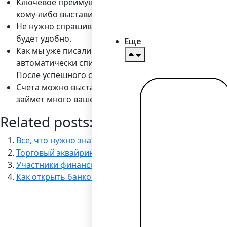
Ключевое преимущество инвойсинга в том, что для 
кому-либо выставить счет – то эти данные вы, скорее
Не нужно спрашивать у клиента номер расчетной кар
будет удобно.
Еще
Как мы уже писали выше
⇑
, услуга подойдет очень
автоматически списались, к примеру, еженедельно п
После успешного списания денежных средств – вы 
Счета можно выставлять в ручном или автоматическ
Читать
займет много вашего времени.
далее →
Related posts:
Все, что нужно знать о процессинге, если вы решил
Торговый эквайринг
Участники финансового рынка – кто они?
Как открыть банковский счет?