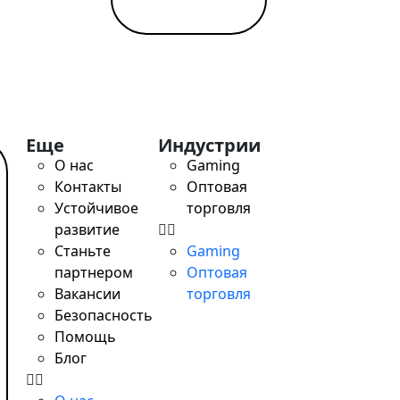
выставления счета на оплату нужно знать только номер
 всего, знаете.
ты или банковского счета. Ваш клиент сможет оплатить 
 многим – ЖКХ компаниям, провайдерам, людям, оказыв
осле оплаты счета (подписка на различные услуги), дос
получите уведомление.
Еще
Индустрии
ом режиме. Настроить вашу систему для использования
О нас
Gaming
Контакты
Оптовая
Устойчивое
торговля
развитие
и перевести бизнес в онлайн
Станьте
Gaming
партнером
Оптовая
Вакансии
торговля
Безопасность
Помощь
Блог