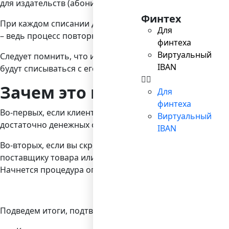
для издательств (абонирование газет и журналов), пос
Финтех
При каждом списании денежных средств с банковской ка
Для
– ведь процесс повторной оплаты полностью автоматич
финтеха
Виртуальный
Следует помнить, что использовать услугу повторяющих
IBAN
будут списываться с его банковской карты и в будущем
Зачем это нужно и почему
Для
финтеха
Во-первых, если клиент будет знать, что следующий пл
Виртуальный
достаточно денежных средств для списания. Он должен
IBAN
Во-вторых, если вы скроете от своего клиента информа
поставщику товара или услуг снизится; плательщик зах
Начнется процедура опротестования платежа – клиент б
Подведем итоги, подтверждающие, что услуга инвойсинг