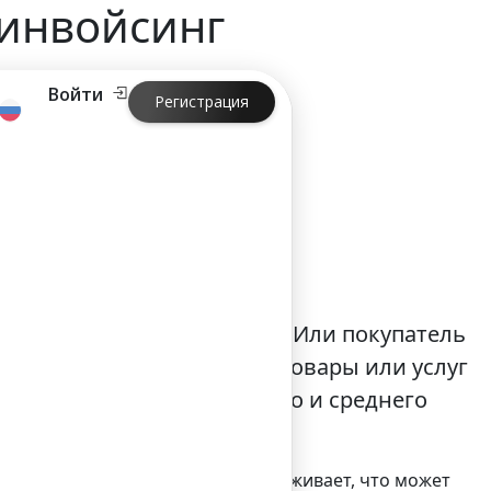
-инвойсинг
Войти
Регистрация
войсинг
и не имеет POS-терминала. Или покупатель
 В таких случаях оплатить товары или услуг
ванного в сегменте малого и среднего
 услугу, ваш клиент вдруг обнаруживает, что может