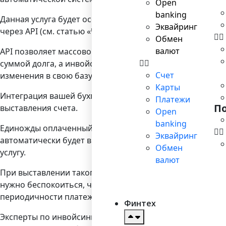
Open
banking
Данная услуга будет особенно актуальна для управляющ
Эквайринг
через API (см. статью «Что такое API и зачем его подклю
Обмен
валют
API позволяет массово выставлять счета в автоматичес
суммой долга, а инвойсинг создает каждому счета. Как
Счет
изменения в свою базу.
Карты
Интеграция вашей бухгалтерской системы и системы и
Платежи
П
выставления счета.
Open
banking
Единожды оплаченный счет всегда может стать повторя
Эквайринг
автоматически будет в будущем списывать денежные сре
Обмен
услугу.
валют
При выставлении такого счета (с функцией автоматичес
нужно беспокоиться, что, задав единожды настройки п
периодичности платежей и изменить сумму.
Финтех
Эксперты по инвойсингу компании Bilderlings Pay отме