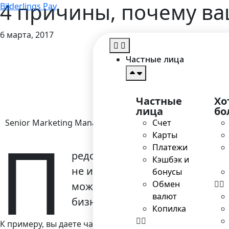
4 причины, почему ва
Bilderlings Pay
6 марта, 2017
Главна
Частные лица
Частные
Хо
лица
бо
Senior Marketing Manager
Счет
П
Карты
Платежи
редставьте ситуацию, что тор
Кэшбэк и
не имеет наличных денег, прав
бонусы
Обмен
можно с помощью инвойсинга –
валют
бизнеса.
Копилка
К примеру, вы даете частные уроки или платные консуль