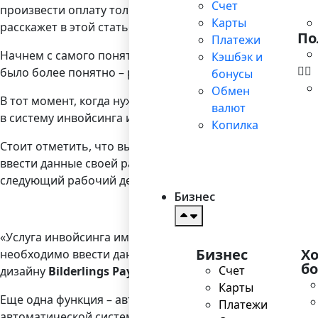
Счет
произвести оплату только банковской картой. В такие м
Карты
расскажет в этой статье.
По
Платежи
Начнем с самого понятия. Инвойсинг – это услуга выста
Кэшбэк и
было более понятно – рассмотрим реальную ситуацию.
бонусы
Обмен
В тот момент, когда нужно принять оплату, вам достат
валют
в систему инвойсинга и создаете новый счет: указывае
Копилка
Стоит отметить, что выставление счета занимает не бо
ввести данные своей расчетной карты и счет будет опл
следующий рабочий день.
Бизнес
«Услуга инвойсинга имеет дополнительные функции. Од
Бизнес
Х
необходимо ввести данные расчетной карты. К пример
б
Счет
дизайну
Bilderlings Pay
.
Карты
Еще одна функция – автоматическое начисление пени. П
Платежи
автоматической системой за каждый день просрочки о