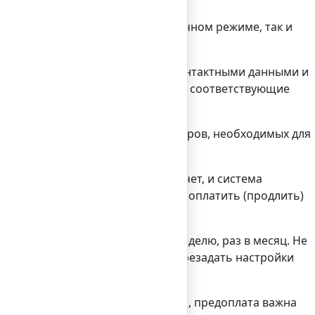
Выставлять счета можно как в ручном режиме, так и
тавляет список должников с их контактными данными и
лучит информацию об этом и внесет соответствующие
я небольшому количеству параметров, необходимых для
ин раз оплатить выставленный счет, и система
иться о том, что клиент забудет оплатить (продлить)
ть списания, например, раз в неделю, раз в месяц. Не
 возможно. Система позволяет перезадать настройки
йдеров различных услуг. Например, предоплата важна