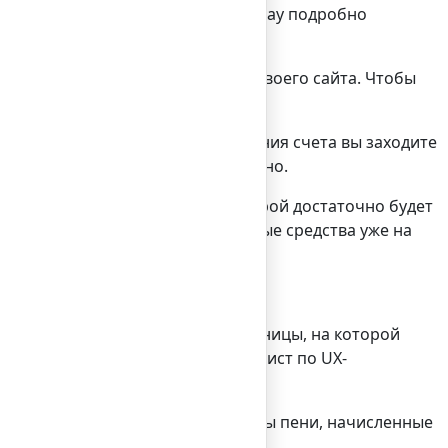
, о которой сегодня Bilderlings Pay подробно
 могут даже люди, у которых нет своего сайта. Чтобы
на вашего клиента. Для выставления счета вы заходите
 Больше ничего указывать не нужно.
mail со ссылкой, перейдя по которой достаточно будет
кта оплаты и вы получите денежные средства уже на
ет изменить цветовую схему страницы, на которой
нному стилю»
,
– отмечает специалист по UX-
ой к сумме счета будут прибавлены пени, начисленные