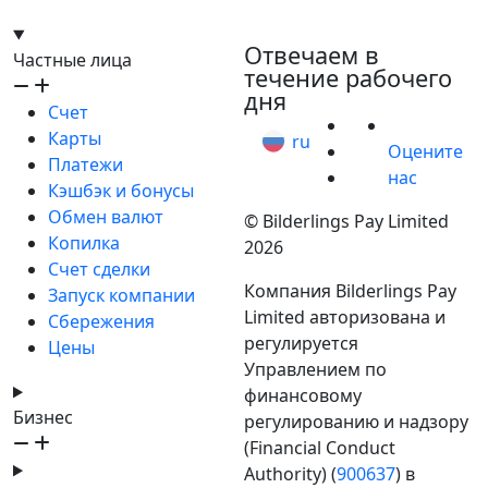
hello@bilder.io
Отвечаем в
Частные лица
течение рабочего
дня
Счет
Карты
ru
Оцените
Платежи
нас
Кэшбэк и бонусы
Обмен валют
© Bilderlings Pay Limited
Копилка
2026
Счет сделки
Компания Bilderlings Pay
Запуск компании
Limited авторизована и
Сбережения
регулируется
Цены
Управлением по
финансовому
Бизнес
регулированию и надзору
(Financial Conduct
Authority) (
900637
) в