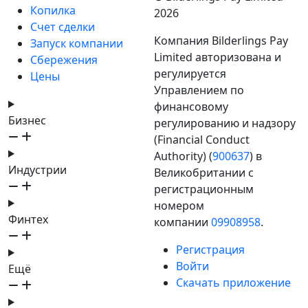
Копилка
2026
Счет сделки
Компания Bilderlings Pay
Запуск компании
Limited авторизована и
Сбережения
регулируется
Цены
Управлением по
финансовому
Бизнес
регулированию и надзору
(Financial Conduct
Authority) (
900637
) в
Индустрии
Великобритании с
регистрационным
номером
Финтех
компании
09908958
.
Регистрация
Войти
Ещё
Скачать приложение