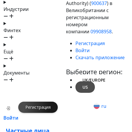
Authority) (
900637
) в
Индустрии
Великобритании с
регистрационным
номером
Финтех
компании
09908958
.
Регистрация
Войти
Ещё
Скачать приложение
Выберите регион:
Документы
UK/EUROPE
US
ru
Регистрация
Войти
Частные лица