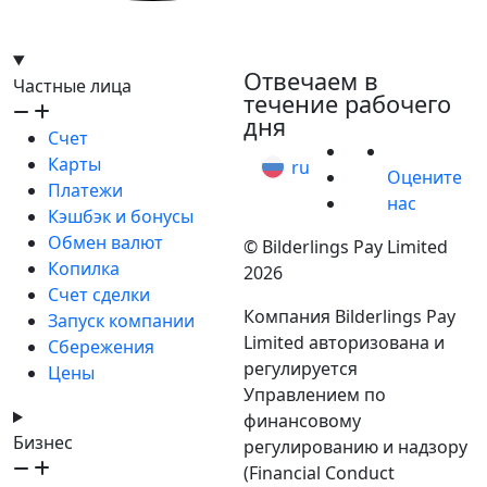
hello@bilder.io
Отвечаем в
Частные лица
течение рабочего
дня
Счет
Карты
ru
Оцените
Платежи
нас
Кэшбэк и бонусы
Обмен валют
© Bilderlings Pay Limited
Копилка
2026
Счет сделки
Компания Bilderlings Pay
Запуск компании
Limited авторизована и
Сбережения
регулируется
Цены
Управлением по
финансовому
Бизнес
регулированию и надзору
(Financial Conduct