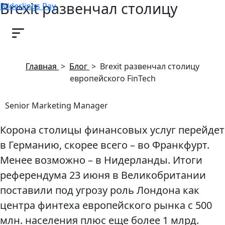
Brexit развенчал столицу
Bilderlings Pay
европейского FinTech
19 июля, 2016
Главная
>
Блог
>
Brexit развенчал столицу
европейского FinTech
Senior Marketing Manager
Корона столицы финансовых услуг перейдет
в Германию, скорее всего – во Франкфурт.
Менее возможно – в Нидерланды. Итоги
референдума 23 июня в Великобритании
поставили под угрозу роль Лондона как
центра финтеха европейского рынка с 500
млн. населения плюс еще более 1 млрд.