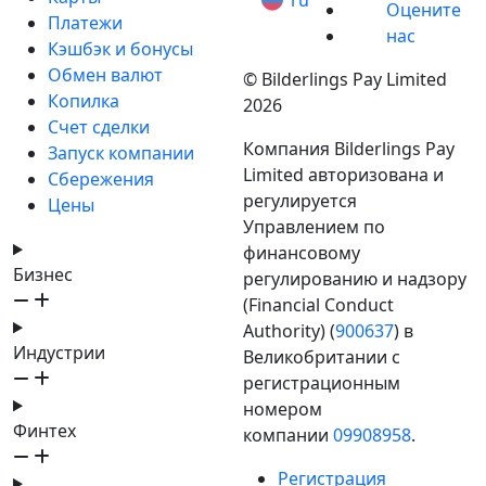
ru
Оцените
Платежи
нас
Кэшбэк и бонусы
Обмен валют
© Bilderlings Pay Limited
Копилка
2026
Счет сделки
Компания Bilderlings Pay
Запуск компании
Limited авторизована и
Сбережения
регулируется
Цены
Управлением по
финансовому
Бизнес
регулированию и надзору
(Financial Conduct
Authority) (
900637
) в
Индустрии
Великобритании с
регистрационным
номером
Финтех
компании
09908958
.
Регистрация