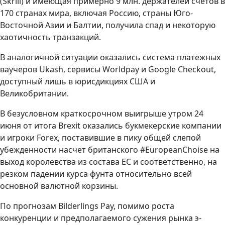
(Skrill) и имеющая примерно 9 млн. держателей счетов в
170 странах мира, включая Россию, страны Юго-
Восточной Азии и Балтии, получила спад и некоторую
хаотичность транзакций.
В аналогичной ситуации оказались система платежных
ваучеров Ukash, сервисы Worldpay и Google Checkout,
доступный лишь в юрисдикциях США и
Великобритании.
В безусловном краткосрочном выигрыше утром 24
июня от итога Brexit оказались букмекерские компании
и игроки Forex, поставившие в пику общей слепой
убежденности насчет британского #EuropeanChoise на
выход королевства из состава ЕС и соответственно, на
резком падении курса фунта относительно всей
основной валютной корзины.
По прогнозам Bilderlings Pay, помимо роста
конкуренции и предполагаемого сужения рынка э-