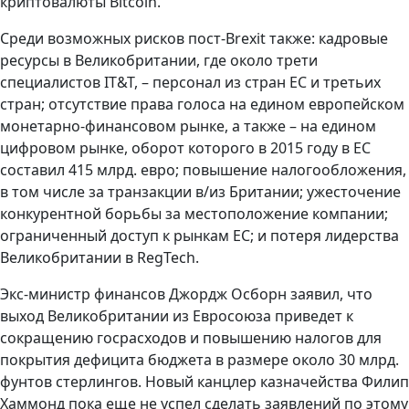
криптовалюты Bitcoin.
Среди возможных рисков пост-Brexit также: кадровые
ресурсы в Великобритании, где около трети
специалистов IT&T, – персонал из стран ЕС и третьих
стран; отсутствие права голоса на едином европейском
монетарно-финансовом рынке, а также – на едином
цифровом рынке, оборот которого в 2015 году в ЕС
составил 415 млрд. евро; повышение налогообложения,
в том числе за транзакции в/из Британии; ужесточение
конкурентной борьбы за местоположение компании;
ограниченный доступ к рынкам ЕС; и потеря лидерства
Великобритании в RegTech.
Экс-министр финансов Джордж Осборн заявил, что
выход Великобритании из Евросоюза приведет к
сокращению госрасходов и повышению налогов для
покрытия дефицита бюджета в размере около 30 млрд.
фунтов стерлингов. Новый канцлер казначейства Филип
Хаммонд пока еще не успел сделать заявлений по этому