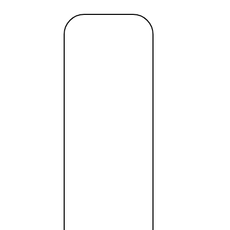
нии в Китае
Читать
далее →
еобходимо:
ь документы на регистрацию в соответствующем госуда
мер, в Министерстве Коммерции КНР.
ратиться в регистрационный орган.
аны, контролирующие качество и статистику, в департам
 он может занимать от нескольких месяцев до полугода.
, долгая и бюрократизированная. Вот почему помощь ю
рвого раза, чтобы не получать возвраты из-за неверно
м банке
сок