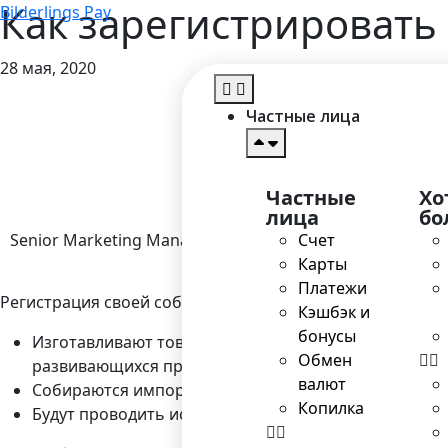
Как зарегистрировать
Bilderlings Pay
28 мая, 2020
Частные лица
Частные
Хо
лица
бо
Senior Marketing Manager
Счет
Карты
Платежи
Регистрация своей собственной фирмы в КНР может бы
Кэшбэк и
бонусы
Изготавливают товары и услуги, для того чтобы вп
Обмен
развивающихся производственных мировых центров
валют
Собираются импортировать продукцию в близлежа
Копилка
Будут проводить исследования (в том числе научны