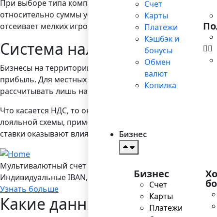
При выборе типа компании следует принимать во внима
Счет
относительно суммы уставного капитала: она не должна
Карты
По
отсеивает мелких игроков.
Платежи
Кэшбэк и
Система налогообложения в
бонусы
Обмен
Бизнесы на территории Китайской Народной Республики 
валют
прибыль. Для местных компаний существуют существенн
Копилка
рассчитывать лишь на умеренные поблажки. Причем сте
Что касается НДС, то он может выплачиваться либо по 
лояльной схемы, применяется в исключительных случаях
ставки оказывают влияние сфера деятельности, тип поку
Бизнес
Мультивалютный счёт в Bilderlings
Бизнес
Х
Индивидуальные IBAN, 19 валют, платежы SEPA/ SEPA Ins
б
Счет
Узнать больше
Карты
Какие данные следует указа
Платежи