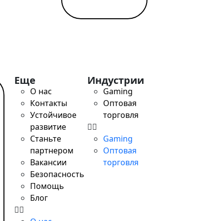
ты
tant / SWIFT, выгодный обмен, удалённое открытие за од
Еще
Индустрии
О нас
Gaming
tant / SWIFT, выгодный обмен, удалённое открытие за од
Контакты
Оптовая
Устойчивое
торговля
развитие
Станьте
Gaming
партнером
Оптовая
Вакансии
торговля
Безопасность
Помощь
Блог