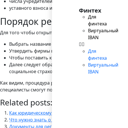
числа учредителей в момент регистрации;
уставного взноса и других факторов.
Финтех
Для
Порядок регистрации компа
финтеха
Виртуальный
Для того чтобы открыть компанию в КНР, бизнесмену н
IBAN
Выбрать название для своей будущей фирмы, подат
Утвердить фирмы в более высоком органе – напри
Для
Чтобы поставить компанию на учет, необходимо об
финтеха
Далее следует обращение в налоговую службу, в орг
Виртуальный
социальное страхование. Этот этап самый длинный,
IBAN
Как видим, процедура регистрации достаточно сложная
специалисты смогут помочь все подать правильно с пе
Related posts:
Как юридическому лицу открыть счет в иностранно
Что нужно знать о мобильном эквайринге
Документы для регистрации компаний: полный спи