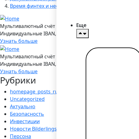
Время финтех и необанков: тенденции, цифры, фак
Еще
Мультивалютный счёт в Bilderlings
Индивидуальные IBAN, 19 валют, платежы SEPA/ SEPA Ins
Узнать больше
Мультивалютный счёт в Bilderlings
Читать
Индивидуальные IBAN, 19 валют, платежы SEPA/ SEPA Ins
далее →
Узнать больше
Рубрики
homepage_posts_ru
Uncategorized
Актуально
Безопасность
Инвестиции
Новости Bilderlings
Персона