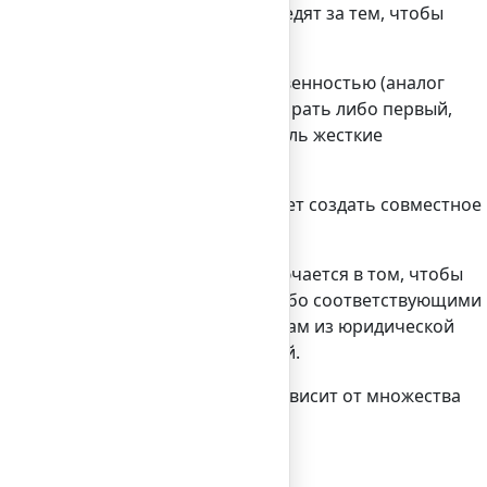
ирующие органы страны четко следят за тем, чтобы
омпания с ограниченной ответственностью (аналог
еля могут быть свои причины выбрать либо первый,
онирования предъявляются не столь жесткие
во втором случае необходимо будет создать совместное
о сама по себе регистрация заключается в том, чтобы
ается Торговой палатой Китая либо соответствующими
 если вы обратитесь к специалистам из юридической
дательства и других особенностей.
, что стоимость в результате зависит от множества