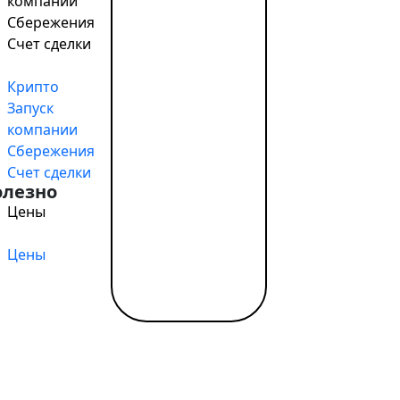
компании
оторые предлагает компания на местном рынке. Контрол
Сбережения
 которые были зафиксированы при создании фирмы.
Счет сделки
вать одну из двух наиболее распространенных – это к
Крипто
о сокращенно называется АО). У каждого предпринимат
Запуск
етуют выбирать первый, так как к условиям его функци
компании
Сбережения
оятельно, так и в совокупности с местным капиталом – 
Счет сделки
олезно
Цены
торые Вам удастся открыть фирмы. Это связано с тем, чт
ниматься выбранным видом деятельности, который выд
Цены
ет растянуться на 9-10 месяцев, однако в том случае,
 Это достигается благодаря их знаниям местного законо
вать окончательную цифру. Однако доподлинно известно
я компании;