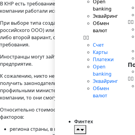
Open
В КНР есть требование к перечню товаров или услуг, к
banking
компании работали исключительно с теми позициями,
Эквайринг
При выборе типа создаваемой компании можно использо
Обмен
российского ООО) или акционерное общество (у нас он
валют
либо второй вариант, однако большинство юристов сов
требования.
Счет
Карты
Иностранцы могут зайти на китайский рынок как самост
Платежи
предприятие.
П
Open
banking
К сожалению, никто не сможет назвать вам сроки, за ко
Эквайринг
получить законодательно закрепленное разрешение за
Обмен
профильными министерствами. Иногда эта процедура мож
валют
компании, то они смогут максимально сократить сроки.
Относительно стоимости регистрации также сложно наз
факторов:
Финтех
региона страны, в котором проводится регистраци