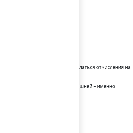
рственном органе.
енты, куда впоследствии будут делаться отчисления на
ристов в этом вопросе будет нелишней – именно
 оформленных документов.