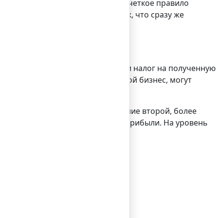
имер, у торговых компаний есть четкое правило
ыхода на рынок достаточно высок, что сразу же
на добавленную стоимость (НДС) и налог на полученную
ранцы, даже зарегистрировав свой бизнес, могут
трирована фирма.
от оборота) схемам. Использование второй, более
окой ставке – 25-33% от размера прибыли. На уровень
ие другие факторы.
ин день.