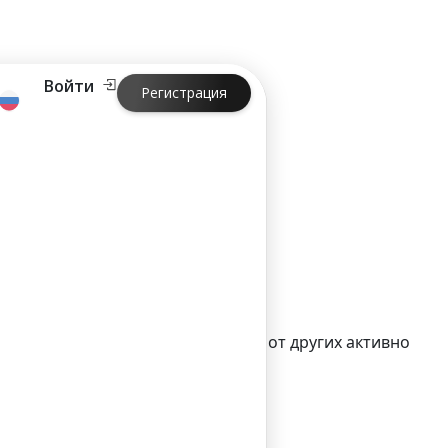
Войти
Регистрация
?
читывая удаленность этой страны от других активно
чень высокой.