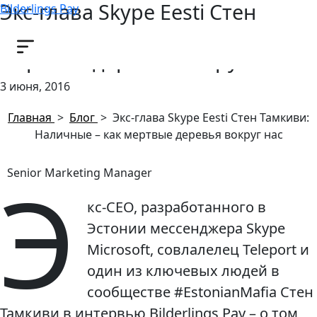
Экс-глава Skype Eesti Стен
Bilderlings Pay
Тамкиви: Наличные – как
мертвые деревья вокруг нас
3 июня, 2016
Главная
>
Блог
>
Экс-глава Skype Eesti Стен Тамкиви:
Наличные – как мертвые деревья вокруг нас
Э
Senior Marketing Manager
кс-СЕО, разработанного в
Эстонии мессенджера Skype
Microsoft, совлалелец Teleport и
один из ключевых людей в
сообществе #EstonianMafia Стен
Тамкиви в интервью Bilderlings Pay – о том,