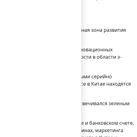
нологический парк и индустриальная зона развития
ngs поговорил на темы развития инновационных
для интеллектуальной собственности в области э-
ыми технологиями, распространенными серийно
ешения вроде Facebook Marketplace в Китае находятся
смартфоны Huawei, на которых высвечивался зеленым
едоставившие информацию о себе и банковском счете,
вателям и оплаты покупок в магазинах, маркетинга