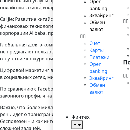
своих онлайн-услуг и продажи товаров. Пользователи с
Open
онлайн-магазины, и карточные счета Visa, MasterCard и 
banking
Эквайринг
Cai Jie: Развитие китайских компаний, работающих с и
Обмен
финансовых технологий, требует инвестиций больших д
валют
корпорации Alibaba, предоставляют им все необходимое
Счет
Глобальная доля э-коммерции Китая благодаря активно
Карты
не предлагают пользователям таких универсальных решен
Платежи
отсутствие конкуренции не замедляет развитие собств
П
Open
Цифровой маркетинг в Китае позволяет вести коммерче
banking
в социальных сетях, мини-браузеру и программам, по
Эквайринг
Обмен
По сравнению с Facebook и другими социальными сетя
валют
законного профиля на единой платформе.
Важно, что более миллиарда пользователей этой апплика
речь идет о трансграничных региональных платежах. П
Финтех
бесполезен – и как интегрировать китайские решения, 
сложной задачей.