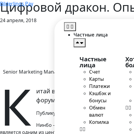
Цифровой дракон. Опы
Bilderlings Pay
24 апреля, 2018
Главн
Частные лица
Частные
Хо
лица
бо
Senior Marketing Manager
Счет
К
Карты
Платежи
итай видит себя государством, 
Кэшбэк и
форуме “Симпозиум экономическ
бонусы
Обмен
Публикуем наиболее интересные моменты
валют
Копилка
Нинбо – город с более чем 7-тысячелетн
является одним из центров компетенции производства, 