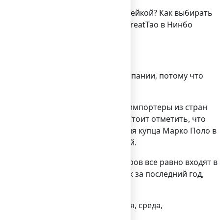
, но как быть с продуктовой линейкой? Как выбирать
son Chen из компании ZheJiang GreatTao в Нинбо
я всех, в том числе для нашей компании, потому что
оротом 3,5 миллиарда долларов.
оло 50 тысяч крупные и средние импортеры из стран
а внутренний китайский рынок. Стоит отметить, что
еков со времен первого путешествия купца Марко Поло в
ах, связанных с дискоммуникацией.
итае. Основные поставщики товаров все равно входят в
чество товара, количество продаж за последний год,
рограммы.
сертификация, кредитная история, среда,