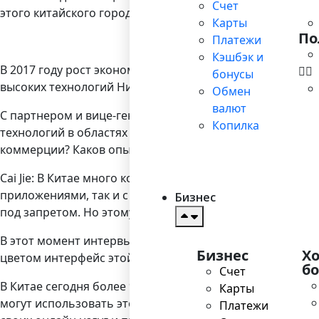
Счет
этого китайского города в 2015 году составляла 255 ми
Карты
По
Платежи
Кэшбэк и
В 2017 году рост экономики Нинбо составил 15%, что в
бонусы
высоких технологий Нинбо развиваются в сотрудничес
Обмен
валют
С партнером и вице-генеральным менеджером филиала BGE
Копилка
технологий в областях финансовых транзакций и онлай
коммерции? Каков опыт Китая в этом вопросе?
Cai Jie: В Китае много компаний, работающих с интел
приложениями, так и с продвинутыми. В основном испол
Бизнес
под запретом. Но этому есть несколько лучших альтерна
В этот момент интервью мистер Cai и его ассистентка
Бизнес
Х
цветом интерфейс этой аппликации.
б
Счет
В Китае сегодня более 900 млн активных пользователе
Карты
могут использовать это приложение для оплаты счетов, 
Платежи