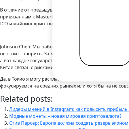
В отличие от предыдущих собеседников Bilderlings, осн
привязанным к MasterCard и Visa. При этом наш собес
ICO и майнинг криптовалют среди населения, действующ
Johnson Chen: Мы работаем со всеми платежными систе
не стоит говорить. За много лет работы мы поняли, что
а вот каждое государство так и норовит вставить палки 
Китае связан с рисками появления сильной теневой эк
Да, в Токио я могу расплатиться криптовалютой, Япони
фокусируемся на средних рынках или хотя бы на не совс
Related posts:
Лидеры мнений в Instagram: как повысить прибыль
Модные монеты – новая мировая криптовалюта?
Стив Парсер: Европа должна создать резерв эконо