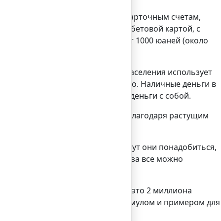
чного аккаунта, привязанного к карточным счетам,
яется со счета, связанного с дебетовой картой, с
денег в этом сервисе составляет 1000 юаней (около
 В Китае от 80 до 90 процентов населения использует
начимые Baidu Wallet и Sina Weibo. Наличные деньги в
операционной системой, не нося деньги с собой.
Европе, но тоже распространенная благодаря растущим
е не знаю, в каких ситуациях могут они понадобиться,
й и увидеть своими глазами, что за все можно
стартапов, для сравнения – в США это 2 миллиона
 проекта “Пояс и путь” станет стимулом и примером для