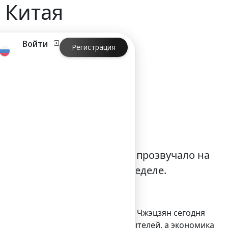
 Китая
Войти
Регистрация
 Китая
мерции – такое заявление прозвучало на
дшем в Риге на прошлой неделе.
реки Янцзы на востоке провинции Чжэцзян сегодня
Нинбо составляет почти 8 млн жителей, а экономика