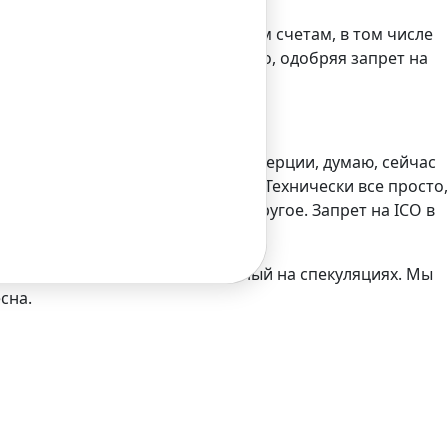
вро и долларах США по банковским счетам, в том числе
 решениям скорее консервативно, одобряя запрет на
занным с ними решениями э-коммерции, думаю, сейчас
ии, а государственный контроль. Технически все просто,
ем одно, а здесь – совершенно другое. Запрет на ICO в
подход к инвестициям, основанный на спекуляциях. Мы
сна.