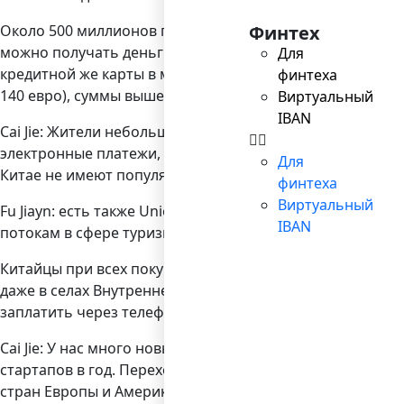
Около 500 миллионов пользователей в Китае большинств
Финтех
можно получать деньги от других жителей и юридически
Для
кредитной же карты в мессенджере можно платить толь
финтеха
140 евро), суммы выше этой облагаются 0,1% комиссии.
Виртуальный
IBAN
Cai Jie: Жители небольших городков и деревень чаще по
электронные платежи, в основном это конкурирующие меж
Для
Китае не имеют популярности. В Китае можно за все ра
финтеха
Виртуальный
Fu Jiayn: есть также UnionPay – карточная система, оч
IBAN
потокам в сфере туризма. В Китае я не плачу ни картами
Китайцы при всех покупках пользуются телефонами. Я не
даже в селах Внутренней Монголии, Тибета или Синьцзя
заплатить через телефон.
Cai Jie: У нас много новых решений, каждый день – тыся
стартапов в год. Переход всего Китая на новые формат
стран Европы и Америки, где также уже отказываются о