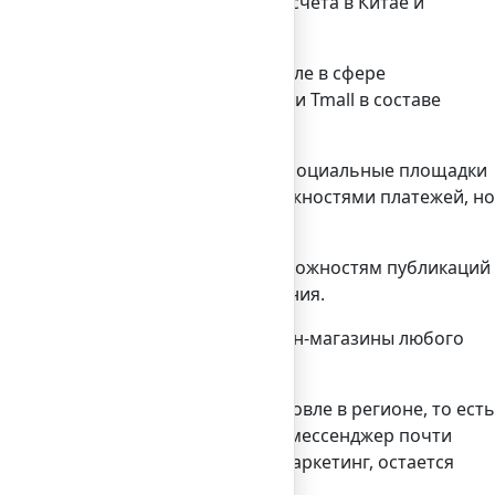
зывая в WeChat свои банковские счета в Китае и
нологические решения, в том числе в сфере
щадки онлайн-торговли Taobao и Tmall в составе
ри этом западные маркетплейсы и социальные площадки
legram и других площадок с возможностями платежей, но
сообщениями, в дополнение к возможностям публикаций
для э-коммерции внутри приложения.
сь и бесплатно встраивать онлайн-магазины любого
ии, позволяют развиваться торговле в регионе, то есть
ьного поля покрытия WeChat этот мессенджер почти
 с западными, включая контент-маркетинг, остается