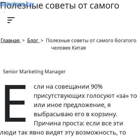
Полезные советы от самого
Bilderlings Pay
богатого человек Китая
25 января, 2016
Главная
>
Блог
>
Полезные советы от самого богатого
человек Китая
Е
Senior Marketing Manager
сли на совещании 90%
присутствующих голосуют «за» то
или иное предложение, я
выбрасываю его в корзину.
Причина проста: если все эти
люди так явно видят эту возможность, то