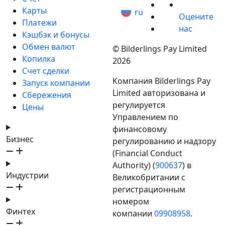
Карты
ru
Оцените
Платежи
нас
Кэшбэк и бонусы
Обмен валют
© Bilderlings Pay Limited
Копилка
2026
Счет сделки
Компания Bilderlings Pay
Запуск компании
Limited авторизована и
Сбережения
регулируется
Цены
Управлением по
финансовому
Бизнес
регулированию и надзору
(Financial Conduct
Authority) (
900637
) в
Индустрии
Великобритании с
регистрационным
номером
Финтех
компании
09908958
.