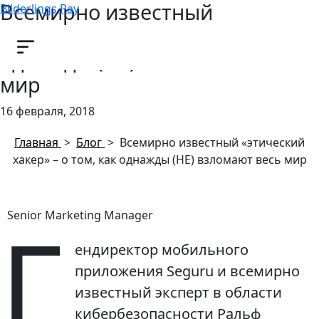
Всемирно известный
Bilderlings Pay
«этический хакер» – о том, как
однажды (НЕ) взломают весь
мир
16 февраля, 2018
Главная
>
Блог
>
Всемирно известный «этический
хакер» – о том, как однажды (НЕ) взломают весь мир
Г
Senior Marketing Manager
ендиректор мобильного
приложения Seguru и всемирно
известный эксперт в области
кибербезопасности Ральф