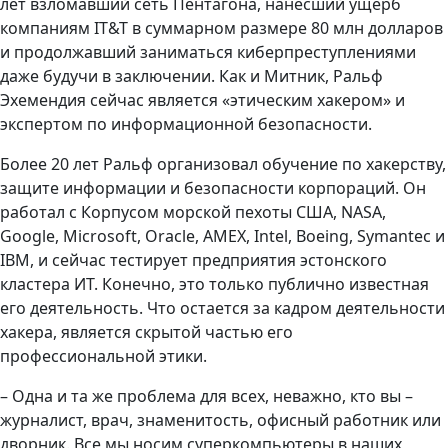
лет взломавший сеть Пентагона, нанесший ущерб
компаниям IT&T в суммарном размере 80 млн долларов
и продолжавший заниматься киберпреступлениями
даже будучи в заключении. Как и Митник, Ральф
Эхемендия сейчас является «этическим хакером» и
экспертом по информационной безопасности.
Более 20 лет Ральф организовал обучение по хакерству,
защите информации и безопасности корпораций. Он
работал с Корпусом морской пехоты США, NASA,
Google, Microsoft, Oracle, AMEX, Intel, Boeing, Symantec и
IBМ, и сейчас тестирует предприятия эстонского
кластера ИТ. Конечно, это только публично известная
его деятельность. Что остается за кадром деятельности
хакера, является скрытой частью его
профессиональной этики.
– Одна и та же проблема для всех, неважно, кто вы –
журналист, врач, знаменитость, офисный работник или
дворник. Все мы носим суперкомпьютеры в наших