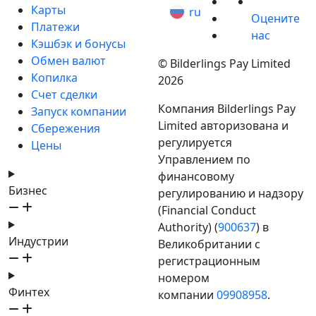
Карты
ru
Оцените
Платежи
нас
Кэшбэк и бонусы
Обмен валют
© Bilderlings Pay Limited
Копилка
2026
Счет сделки
Компания Bilderlings Pay
Запуск компании
Limited авторизована и
Сбережения
регулируется
Цены
Управлением по
финансовому
Бизнес
регулированию и надзору
(Financial Conduct
Authority) (
900637
) в
Индустрии
Великобритании с
регистрационным
номером
Финтех
компании
09908958
.