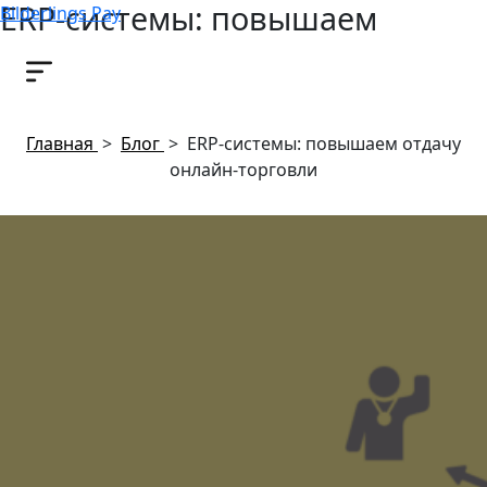
ERP-системы: повышаем
Bilderlings Pay
отдачу онлайн-торговли
21 марта, 2018
Главная
>
Блог
>
ERP-системы: повышаем отдачу
онлайн-торговли