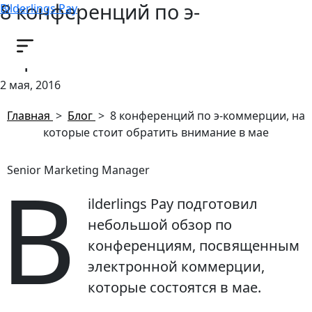
8 конференций по э-
Bilderlings Pay
коммерции, на которые стоит
обратить внимание в мае
2 мая, 2016
Главная
>
Блог
>
8 конференций по э-коммерции, на
которые стоит обратить внимание в мае
B
Senior Marketing Manager
ilderlings Pay подготовил
небольшой обзор по
конференциям, посвященным
электронной коммерции,
которые состоятся в мае.