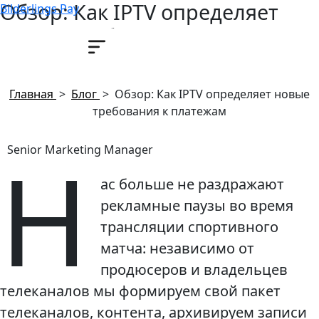
Обзор: Как IPTV определяет
Bilderlings Pay
новые требования к платежам
22 мая, 2017
Главная
>
Блог
>
Обзор: Как IPTV определяет новые
требования к платежам
Н
Senior Marketing Manager
ас больше не раздражают
рекламные паузы во время
трансляции спортивного
матча: независимо от
продюсеров и владельцев
телеканалов мы формируем свой пакет
телеканалов, контента, архивируем записи