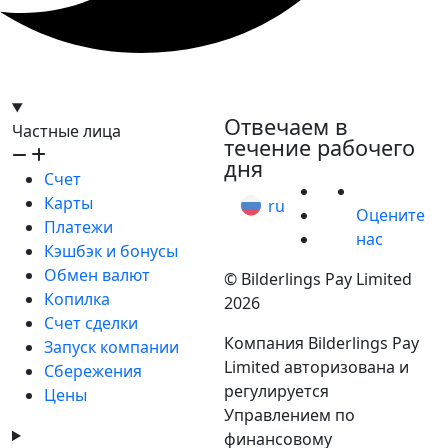
hello@bilder.io
Отвечаем в
Частные лица
течение рабочего
дня
Счет
Карты
ru
Оцените
Платежи
нас
Кэшбэк и бонусы
Обмен валют
© Bilderlings Pay Limited
Копилка
2026
Счет сделки
Компания Bilderlings Pay
Запуск компании
Limited авторизована и
Сбережения
регулируется
Цены
Управлением по
финансовому