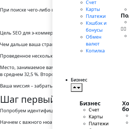
Счет
Карты
При поиске чего-либо в Google вы попадаете на страниц
По
Платежи
Кэшбэк и
бонусы
Цель SEO для э-коммерции – сделать так, чтобы страни
Обмен
валют
Чем дальше ваша страница, тем меньше трафик.
Копилка
Проведенное несколько лет назад исследование показало
Место, занимаемое вами на первой странице, также иг
в среднем 32,5 %. Второму результату достается лишь 17
Бизнес
Ваша миссия – забраться повыше на первых страницах Go
Шаг первый: изучение клю
Бизнес
Х
б
Счет
Попробуем идентифицировать бесценные слова, которые
Карты
Начнем с важного нюанса. Большинство сайтов заботи
Платежи