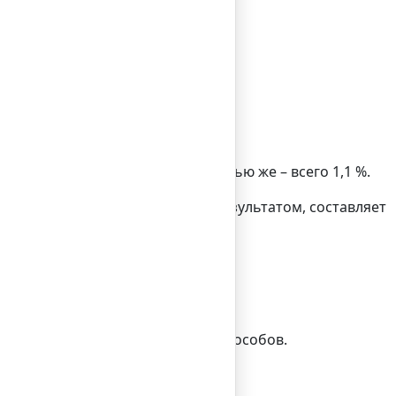
езультатов органичного поиска.
ицу результатов поиска. На третью же – всего 1,1 %.
о трафик, полученный первым результатом, составляет
 этого существует несколько способов.