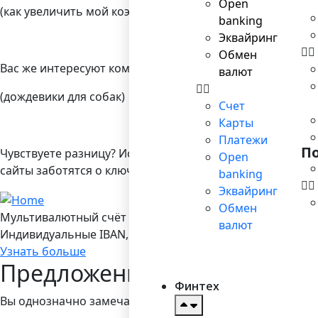
Open
(как увеличить мой коэффициент обращаемости посетит
banking
Эквайринг
Обмен
Вас же интересуют коммерческие ключевые слова вроде
валют
(дождевики для собак)
Счет
Карты
Платежи
П
Чувствуете разницу? Искатели информационных ключевы
Open
сайты заботятся о ключевых словах, демонстрирующих
banking
Эквайринг
Обмен
Мультивалютный счёт в Bilderlings
валют
Индивидуальные IBAN, 19 валют, платежы SEPA/ SEPA Ins
Узнать больше
Предложения Amazon и Goo
Финтех
Вы однозначно замечали в Google возможность автомат