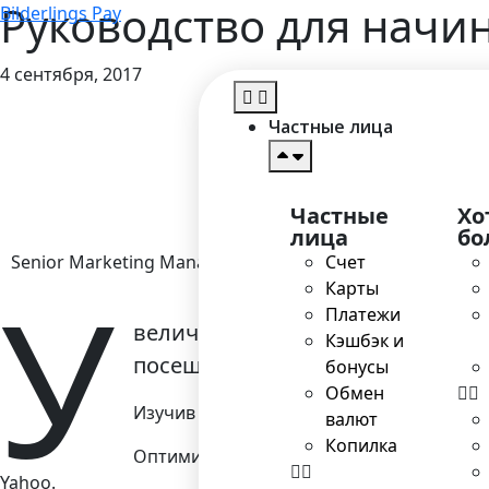
Руководство для начи
Bilderlings Pay
4 сентября, 2017
Главная
>
Б
Частные лица
Частные
Хо
лица
бо
Senior Marketing Manager
Счет
У
Карты
Платежи
величение трафика – первостепе
Кэшбэк и
посещали мысли об освоении SE
бонусы
Обмен
Изучив данное руководство, вы разберет
валют
Копилка
Оптимизация поисковой системы (SEO) – э
Yahoo.