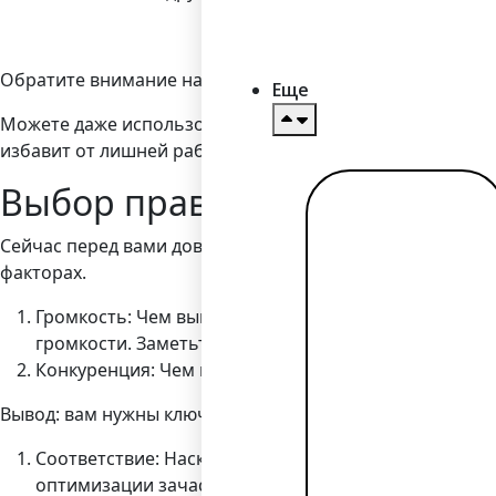
Обратите внимание на «длиннохвостые» варианты, сост
Еще
Можете даже использовать инструменты для автоматиза
избавит от лишней работы, особенно если у вас большо
Выбор правильных ключевы
Читать
далее →
Сейчас перед вами довольно длинный список ключевых 
факторах.
Громкость: Чем выше объем поиска, тем вероятней
громкости. Заметьте, что громкие ключевые слова
Конкуренция: Чем ниже конкуренция, тем выше ваш
Вывод: вам нужны ключевые слова с высокой громкость
Соответствие: Насколько страница продукта или к
оптимизации зачастую пренебрегают. Концентрируйт