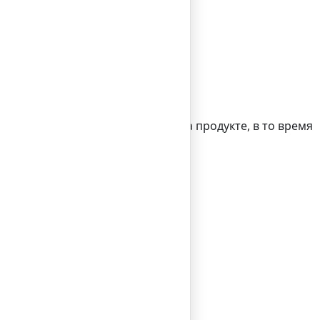
в «золотую жилу».
 том, что они сфокусированы на продукте, в то время