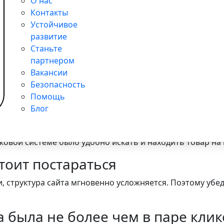
О нас
оммерческую цель. Обычно цель можно оценить, лишь в
Контакты
Устойчивое
развитие
Станьте
партнером
Вакансии
Безопасность
рый из них искатели охотней купят что-то на вашем сай
Помощь
а для э-коммерции
Блог
т на расположение в поисковой системе. А еще они нап
ковой системе было удобно искать и находить товар на
стоит постараться
, структура сайта мгновенно усложняется. Поэтому убед
 была не более чем в паре клик