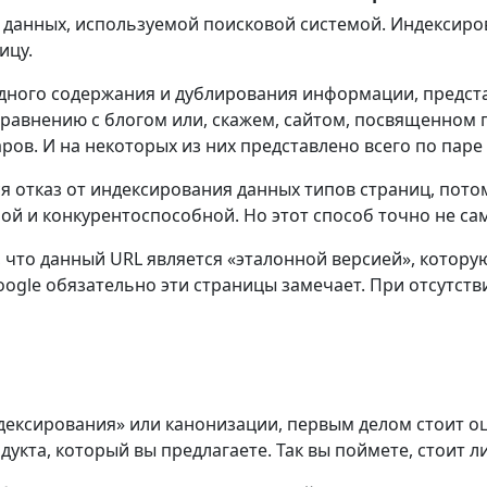
данных, используемой поисковой системой. Индексиров
ицу.
удного содержания и дублирования информации, представ
равнению с блогом или, скажем, сайтом, посвященном 
ров. И на некоторых из них представлено всего по паре
отказ от индексирования данных типов страниц, потом
ной и конкурентоспособной. Но этот способ точно не с
что данный URL является «эталонной версией», которую
oogle обязательно эти страницы замечает. При отсутств
дексирования» или канонизации, первым делом стоит оц
укта, который вы предлагаете. Так вы поймете, стоит л