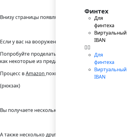
Финтех
Внизу страницы появляются дополнительные варианты 
Для
финтеха
Виртуальный
IBAN
Если у вас на вооружении уже имеется пара ключевых с
Попробуйте проделать то же самое в Amazon. Между пр
Для
как некоторые из предложений Google могут содержат
финтеха
Виртуальный
Процесс в
Amazon
похож на процесс в Google. Введите 
IBAN
(рюкзак)
Вы получаете несколько потенциальных названий катег
А также несколько других потенциальных ключевых сло