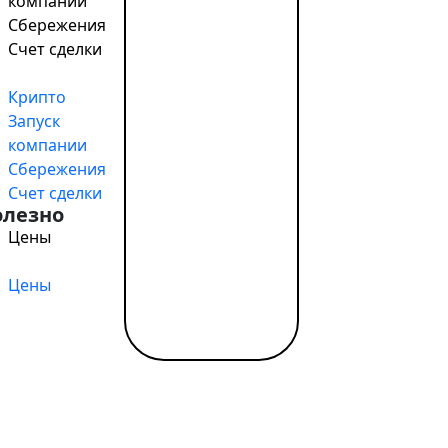
компании
елей в покупателей)
Сбережения
Счет сделки
 этих:
Крипто
Запуск
компании
Сбережения
Счет сделки
олезно
х слов ищут информацию. Блоги и контентные сайты за
Цены
 намерение совершить покупку.
Цены
tant / SWIFT, выгодный обмен, удалённое открытие за од
gle
ического заполнения. Как только начинаешь печатать 