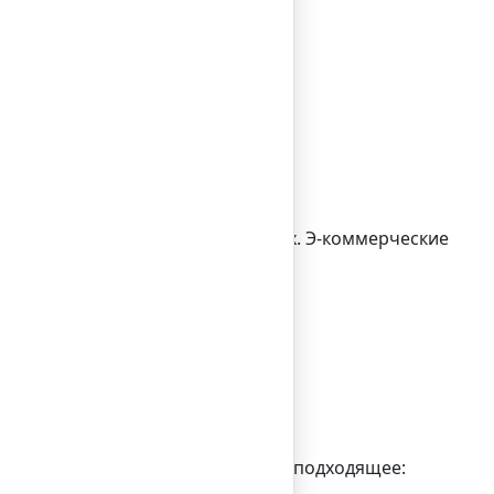
ботятся об этих ключевых словах. Э-коммерческие
ин день.
вопрос, Google предлагает нечто подходящее: