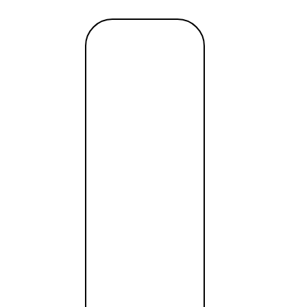
для поиска:
Читать
далее →
лов, предлагаемые Google варианты могут превратиться 
очим, преимущество предложений Amazon заключается в
ь информационные ключевые слова.
ключевое слово, связанное с вашим продуктом:
орий:
в: