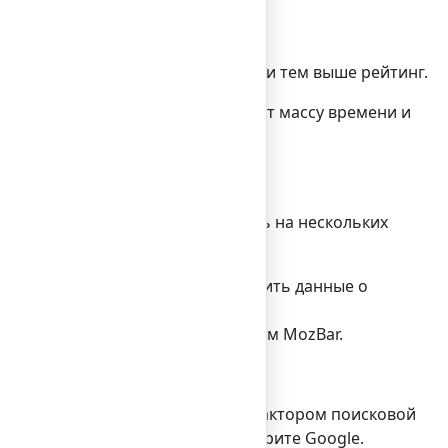
вое слово, тем оно специфичней и тем выше рейтинг.
mazon. Такой помощник сэкономит массу времени и
ажных словах и сконцентрируйтесь на нескольких
le Keyword Planner, чтобы получить данные о
ренции воспользуйтесь бесплатным MozBar.
ска? Странно, но столь важным фактором поисковой
етствуют вашему продукту. Не дурите Google.