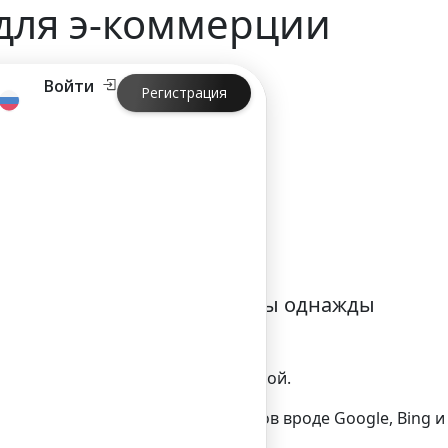
 для э-коммерции
Войти
Регистрация
э-коммерции
этому вас наверняка хотя бы однажды
 поисковой оптимизации как таковой.
о, натурального) трафика с сайтов вроде Google, Bing и