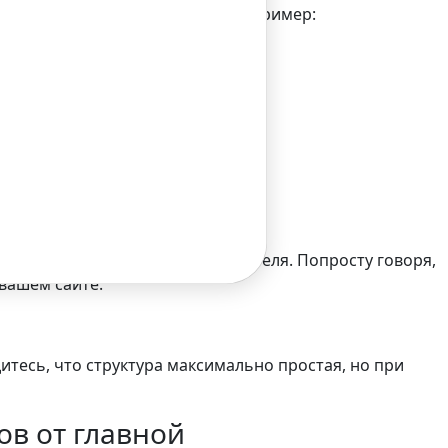
зглянув на ключевые слова. Например:
те? Естественно, первый.
рямую влияют на опыт пользователя. Попросту говоря,
 вашем сайте.
итесь, что структура максимально простая, но при
ов от главной