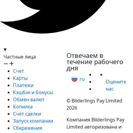
hello@bilder.io
Отвечаем в
Частные лица
течение рабочего
дня
Счет
Карты
ru
Оцените
Платежи
нас
Кэшбэк и бонусы
Обмен валют
© Bilderlings Pay Limited
Копилка
2026
Счет сделки
Компания Bilderlings Pay
Запуск компании
Limited авторизована и
Сбережения