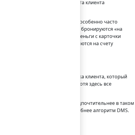
ма за покупку списывается со счета клиента
те. К примеру, такой вид оплаты особенно часто
а товар, и деньги клиента просто бронируются «на
 отправить клиенту, только тогда деньги с карточки
клиента отменяется, и деньги остаются на счету
и говорить о системе VISA – банка клиента, который
все операции проходят как DMS. Хотя здесь все
 банком, что любые операция предпочтительнее в таком
линики или гостиницы, кажется удобнее алгоритм DMS.
 алгоритм».
са