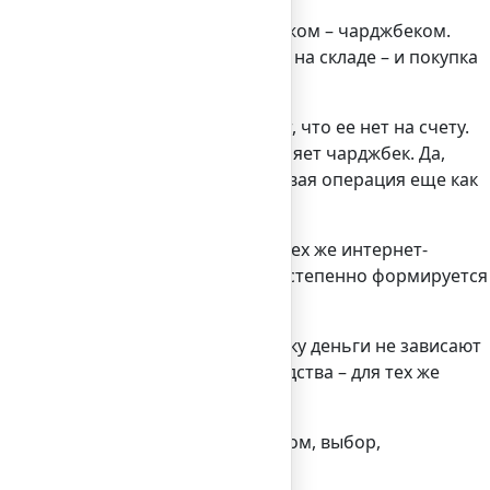
я иметь дело с возвратным платежом – чарджбеком.
руг оказывается, что товара нет на складе – и покупка
орой – нет.
кончательно. Но клиент-то видит, что ее нет на счету.
т прямо сейчас «уйдут», и оформляет чарджбек. Да,
елал этого. Грубо говоря, финансовая операция еще как
та на его интернет-сайте. А для тех же интернет-
к ни к чему, ведь из фидбеков постепенно формируется
тов и, логично, прибыли.
MS-транзакциями проще, поскольку деньги не зависают
 постоянно нужны оборотные средства – для тех же
ного мнения до сих пор нет. Словом, выбор,