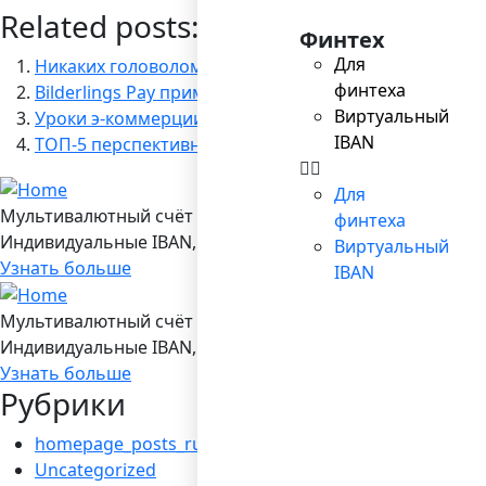
Related posts:
Финтех
Для
Никаких головоломок, или что нужно запомнить о c
финтеха
Bilderlings Pay примет участие в выставке RIGA CO
Виртуальный
Уроки э-коммерции: как “курирование контента” по
IBAN
ТОП-5 перспективных трендов онлайн-бизнеса
Для
Мультивалютный счёт в Bilderlings
финтеха
Индивидуальные IBAN, 19 валют, платежы SEPA/ SEPA Ins
Виртуальный
Узнать больше
IBAN
Мультивалютный счёт в Bilderlings
Индивидуальные IBAN, 19 валют, платежы SEPA/ SEPA Ins
Узнать больше
Рубрики
homepage_posts_ru
Uncategorized