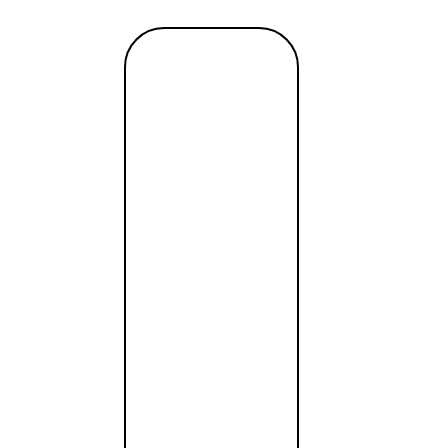
hargeback?
Читать
MM 2017
далее →
высит доходность вашего бизнеса
tant / SWIFT, выгодный обмен, удалённое открытие за од
tant / SWIFT, выгодный обмен, удалённое открытие за од