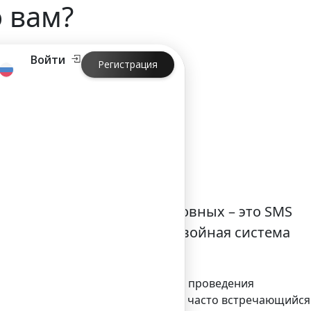
 вам?
Войти
Регистрация
 вам?
ы сразу говорят о двух основных – это SMS
 (Dual message system — «двойная система
т направляют друг другу в момент проведения
. SMS-транзакции – это наиболее часто встречающийся