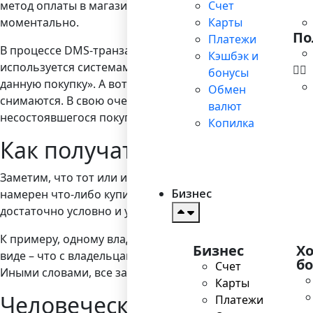
метод оплаты в магазинах, когда покупатель выбирает т
Счет
моментально.
Карты
По
Платежи
В процессе DMS-транзакций деньги не списываются со с
Кэшбэк и
используется системами интернет-магазинов и в гостин
бонусы
данную покупку». А вот когда магазин узнает, что этот 
Обмен
снимаются. В свою очередь, если заявленного товара не
валют
несостоявшегося покупателя.
Копилка
Как получать деньги – выб
Заметим, что тот или иной алгоритм более предпочтите
Бизнес
намерен что-либо купить в магазине, то она «предпочит
достаточно условно и упомянутые платежные системы мо
К примеру, одному владельцу интернет-магазина удобн
Бизнес
Х
виде – что с владельцами VISA, что Mastercard. А друг
б
Счет
Иными словами, все зависит от потребностей торговца, 
Карты
Человеческий фактор на пр
Платежи