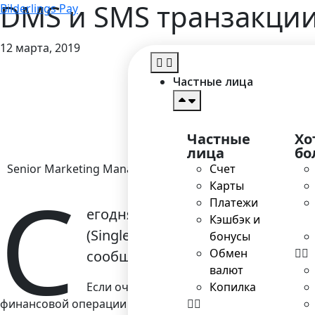
DMS и SMS транзакции
Bilderlings Pay
12 марта, 2019
Глав
Частные лица
Частные
Хо
лица
бо
Senior Marketing Manager
Счет
С
Карты
Платежи
егодня, когда речь заходит о ра
Кэшбэк и
(Single message system, в пере
бонусы
Обмен
сообщений»).
валют
Если очень коротко, то в первом случа
Копилка
финансовой операции авторизационные сообщения. На 