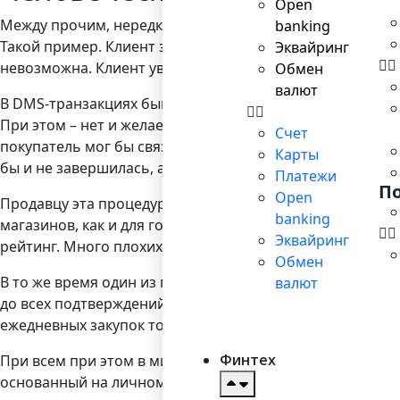
Open
Между прочим, нередко алгоритм DMS считают головной
banking
Такой пример. Клиент заходит в интернет-магазин, выбир
Эквайринг
невозможна. Клиент уверен, что оплатил товар, заходит 
Обмен
валют
В DMS-транзакциях бывает так, что сумму клиента «захол
При этом – нет и желаемого товара. Покупатель, не раз
Счет
покупатель мог бы связаться с торговцем и сказать, чт
Карты
бы и не завершилась, а клиент уже забил панику. Такой
Платежи
П
Open
Продавцу эта процедура тоже, мягко говоря, неприятна,
banking
магазинов, как и для гостиниц, с которыми тоже обычн
Эквайринг
рейтинг. Много плохих отзывов – низкие рейтинги, что д
Обмен
В то же время один из главных плюсов алгоритма SMS 
валют
до всех подтверждений о выполнении того или иного пл
ежедневных закупок товара – простой способ транзакц
Финтех
При всем при этом в мире до сих пор ведутся споры – ч
основанный на личном опыте, остается за вами.