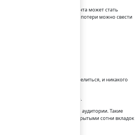
т себя окупит, курирование контента может стать
жертвовать – это время, но и эти потери можно свести
ин день.
материалов, которыми можно поделиться, и никакого
к материалов именно этой сферы.
териалы, подходящие для целевой аудитории. Такие
озже, не удерживая постоянно открытыми сотни вкладок