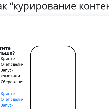
ак “курирование конте
знеса
 э-коммерции: как “курирование контента” повысит дох
тите
льше?
Читать
Крипто
далее →
Счет сделки
Запуск
компании
Сбережения
емов взаимодействия с клиентом, которыми 
 контент – и продажу этого контента.
Крипто
Счет сделки
рожающе – особенно, если на вооружении у бизнесмена 
Запуск