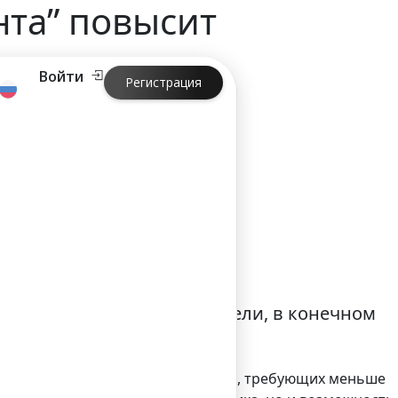
нта” повысит
Войти
Регистрация
одность вашего бизнеса
пользуются предприниматели, в конечном
хватает альтернативных стратегий, требующих меньше