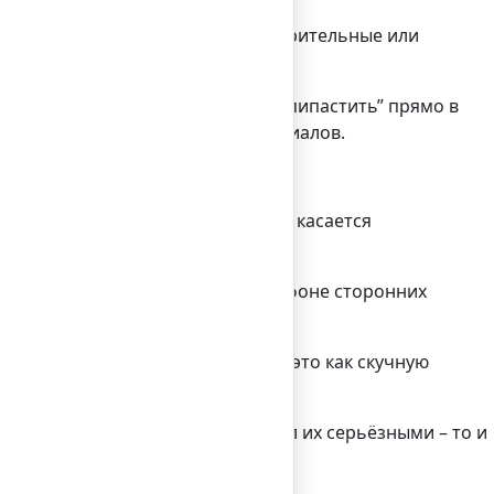
атериалы – так что встраивать зрительные или
 кода, которую можно просто “скопипастить” прямо в
ль – этичность рассылаемых материалов.
ершившийся факт – особенно это касается
нный бренд может затеряться на фоне сторонних
издания: многие могут расценить это как скучную
 его стараниями.
т значения. Если автор посчитал их серьёзными – то и