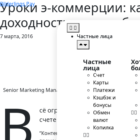
Уроки э-коммерции: к
Bilderlings Pay
доходность вашего би
7 марта, 2016
Частные лица
Главная
>
Блог
>
Уроки
Частные
Хо
лица
бо
Счет
Карты
Senior Marketing Manager
Платежи
В
Кэшбэк и
бонусы
сё огромное многообразие при
Обмен
счете упирается в качественный
валют
Копилка
“Контент-маркетинг” может звучать уг