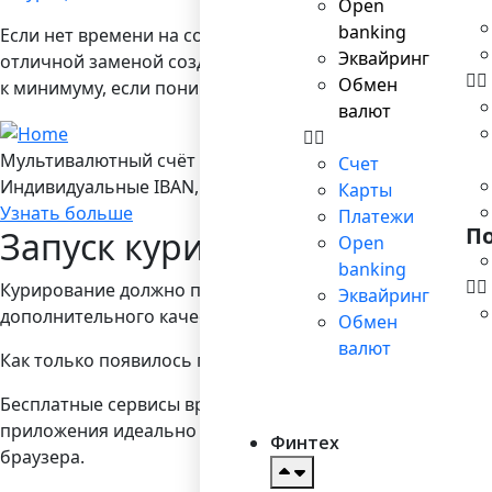
Open
banking
Если нет времени на создание уникального наполнения, 
Эквайринг
отличной заменой созданию собственных материалов. В 
Обмен
к минимуму, если понимать суть процесса курирования.
валют
Мультивалютный счёт в Bilderlings
Счет
Индивидуальные IBAN, 19 валют, платежы SEPA/ SEPA Ins
Карты
Узнать больше
Платежи
П
Запуск курирования контен
Open
banking
Курирование должно происходить постоянно – иначе ва
Эквайринг
дополнительного качественного удовольствия – а значит
Обмен
валют
Как только появилось понимание предпочтений аудито
Бесплатные сервисы вроде Feedly или Pocket помогут 
приложения идеально подходят для курирования, потом
Финтех
браузера.