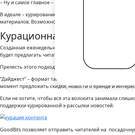
– Ну и самое главное – не забывайте про копирайты и ци
В идеале – курирование контента сохраняет присутстви
материалов. Возможно, такие авторы в ответ упомянут в
Курационная новостная рас
Созданная еженедельная почтовая новостная рассылка б
будет предлагать читателю контент, который его, возмо
Прелесть этого подхода в том, что он позволяет создат
“Дайджест” – формат такой новостной рассылки дает чи
момент предложить скидки, новости о бренде и интере
Если не хотите, чтобы вся эта волокита занимала слиш
поддержки курированной э-рассылки новостей.
GoodBits позволяет отправить читателей на посадочную