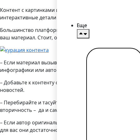
Контент с картинками и визуальными элементами собир
интерактивные детали для привлечения дополнительно
Еще
Большинство платформ (вроде YouTube, Vine, SlideShar
ваш материал. Стоит, однако, помнить, что здесь есть
Читать
– Если материал вызывает сомнения, лучше попросить 
далее →
инфографики или авторских исследований и изображен
– Добавьте к контенту свою оценку, синопсис, контрар
новостей.
– Перебирайте и тасуйте источники, чтобы не вышло, чт
вторичность – да и сам создатель материалов не будет 
– Если автор оригинального наполнения просит удалить
для вас они достаточно серьёзны.