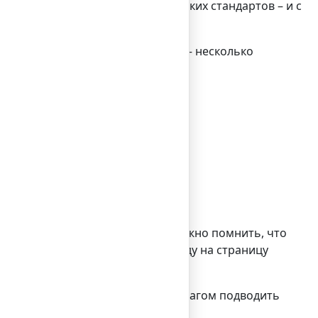
аться по отношению к нему высоких стандартов – и с
ке этот материал подавать. Вот – несколько
жество форм:
рию – тем лучше. Кроме того, важно помнить, что
встроенной в текст или к переходу на страницу
таким образом, чтобы с каждым шагом подводить