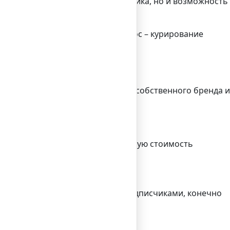
о способ привлечь побольше трафика, но и возможность
возможно, ответов на этот вопрос – курирование
нт-маркетинга
 лиц, направленный на подпитку собственного бренда и
тоимость, превышающую фактическую стоимость
ним равнодушными.
 сопряженного контента – и их подписчиками, конечно