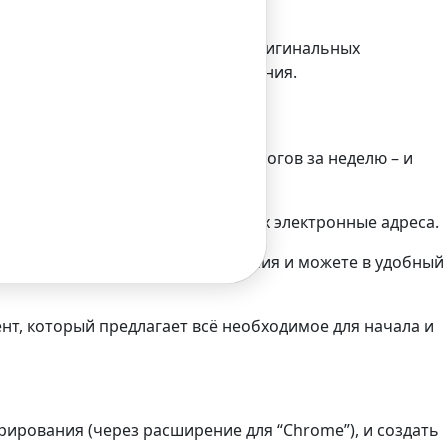
тогда и ваш обязательно оценят.
е позволяет засветиться автору оригинальных
ить кусочек и от их пирога внимания.
самые интересные события из блогов за неделю – и
-канал снова и снова – и знать их электронные адреса.
ши, а вы держите их в поле зрения и можете в удобный
ент, который предлагает всё необходимое для начала и
рирования (через расширение для “Chrome”), и создать