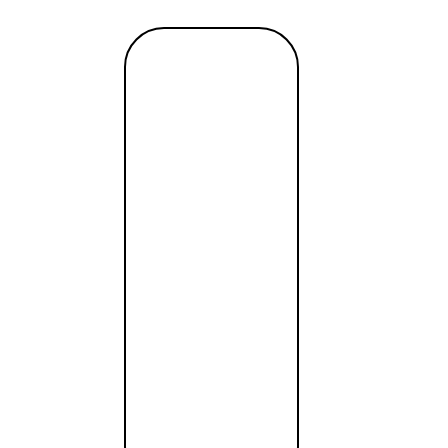
быть суперсоблазнительным, так что придется придержив
ы публиковать.
Читать
немаловажный этап – это понимание того, в какой оберт
далее →
и – курирован. Такое наполнение может принимать мно
ный тренд.
х полезных советов.
головок, и чем точнее он направлен на целевую аудито
имо подтолкнуть к действию – нажатию кнопки покупки, 
 отрыва от целой картины, выстраивая брендирование 