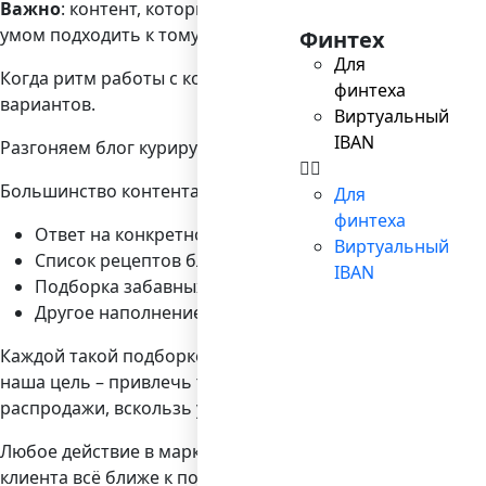
Важно
: контент, которым мы будем делиться, должен 
умом подходить к тому, когда именно и какие материал
Финтех
Для
Когда ритм работы с контентом уже пойман, следующий 
финтеха
вариантов.
Виртуальный
IBAN
Разгоняем блог курируемым контентом
Большинство контента, который можно встретить в Сет
Для
финтеха
Ответ на конкретное сообщение, видео или заявлен
Виртуальный
Список рецептов блюд, фильмов к просмотру, други
IBAN
Подборка забавных GIF-ок.
Другое наполнение.
Каждой такой подборке материалов нужен цепляющий за
наша цель – привлечь трафик, так что читателя необход
распродажи, вскользь упомянутой в конце материала.
Любое действие в маркетинге нужно рассматривать вне
клиента всё ближе к покупке.