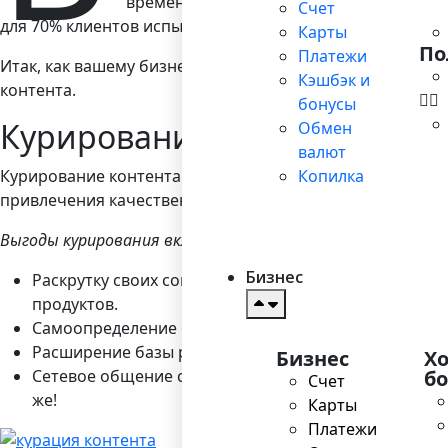
времени и трудозатрат для осуществлен
Счет
для 70% клиентов испытать “большую вовлеченность в 
Карты
По
Платежи
Итак, как вашему бизнесу достичь такой цифры? Для на
Кэшбэк и
контента.
бонусы
Курирование контента – на
Обмен
валют
Курирование контента – процесс активного сбора и цел
Копилка
привлечения качественного трафика к своему продукту 
Выгоды курирования включают:
Бизнес
Раскрутку своих социальных медиаплощадок и про
продуктов.
Самоопределение бренда: то, чем мы делимся – мы и
Расширение базы рассылки: если вы предлагаете це
Бизнес
Х
Сетевое общение с соседями по нише: установите св
б
Счет
же!
Карты
Платежи