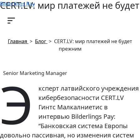
CERT.LV: мир платежей не будет
Bilderlings Pay
прежним
11 апреля, 2017
Главная
>
Блог
>
CERT.LV: мир платежей не будет
прежним
Э
Senior Marketing Manager
ксперт латвийского учреждения
кибербезопасности CERT.LV
Гинтс Малкалниетис в
интервью Bilderlings Pay:
“Банковская система Европы
довольно пассивная, но изменения систем