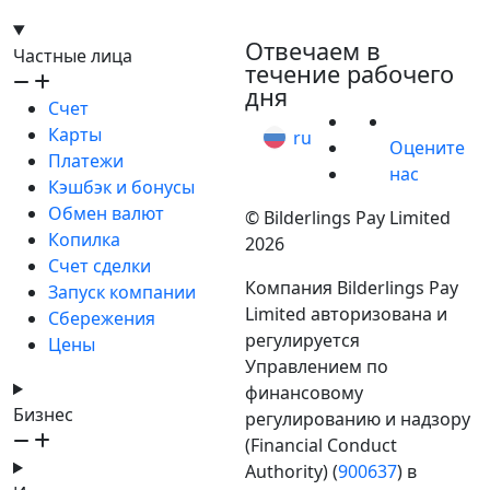
hello@bilder.io
Отвечаем в
Частные лица
течение рабочего
дня
Счет
Карты
ru
Оцените
Платежи
нас
Кэшбэк и бонусы
Обмен валют
© Bilderlings Pay Limited
Копилка
2026
Счет сделки
Компания Bilderlings Pay
Запуск компании
Limited авторизована и
Сбережения
регулируется
Цены
Управлением по
финансовому
Бизнес
регулированию и надзору
(Financial Conduct
Authority) (
900637
) в