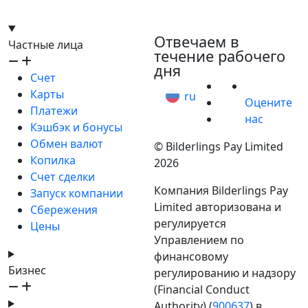
hello@bilder.io
Отвечаем в
Частные лица
течение рабочего
дня
Счет
Карты
ru
Оцените
Платежи
нас
Кэшбэк и бонусы
Обмен валют
© Bilderlings Pay Limited
Копилка
2026
Счет сделки
Компания Bilderlings Pay
Запуск компании
Limited авторизована и
Сбережения
регулируется
Цены
Управлением по
финансовому
Бизнес
регулированию и надзору
(Financial Conduct
Authority) (
900637
) в