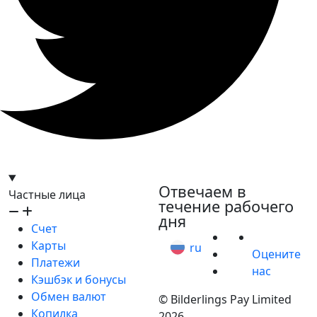
hello@bilder.io
Отвечаем в
Частные лица
течение рабочего
дня
Счет
Карты
ru
Оцените
Платежи
нас
Кэшбэк и бонусы
Обмен валют
© Bilderlings Pay Limited
Копилка
2026