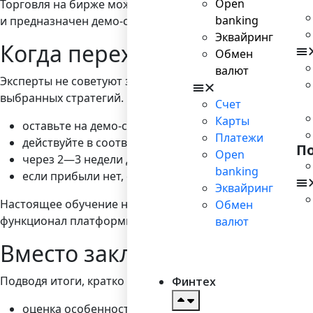
Open
Торговля на бирже может стать полноценным источнико
banking
и предназначен демо-счет — он позволяет опробовать с
Эквайринг
Когда переходить с виртуал
Обмен
валют
Эксперты не советуют задерживаться на ВДС. Его задач
выбранных стратегий. Чтобы понять, готовы ли вы к пе
Счет
Карты
оставьте на демо-счете сумму, с которой планируе
Платежи
действуйте в соответствии с выбранной стратегией,
П
Open
через 2—3 недели должны быть первые положительн
banking
если прибыли нет, следует выбрать другую стратегию
Эквайринг
Настоящее обучение начинается уже на реальном счете
Обмен
функционал платформы и опробовать стратегии.
валют
Вместо заключения
Подводя итоги, кратко перечислим преимущества демо-
Финтех
оценка особенностей торговой деятельности для н