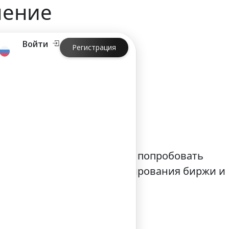
чение
Войти
Регистрация
чение
 можно проверить брокера, попробовать
чить особенности функционирования биржи и
 можно не волноваться.