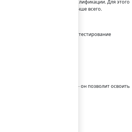
шать уровень своих знаний и квалификации. Для этого
рать из них ту, что работает лучше всего.
сом терминала, а также провести тестирование
му:
еальным торгам;
ом счете не научиться торговле — он позволит освоить