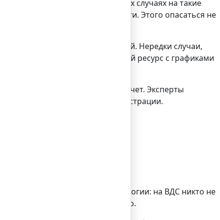
низм общения с ним. В некоторых случаях на такие
оторые валюты или ценные бумаги. Этого опасаться не
нала не стоит.
кам, предоставляемая программой. Нередки случаи,
 демо-счетом запустить сторонний ресурс с графиками
астоящих денег на брокерский счет. Эксперты
 после завершения процесса регистрации.
ин день.
. Оказывается, все дело в психологии: на ВДС никто не
 или вовсе действуют интуитивно.