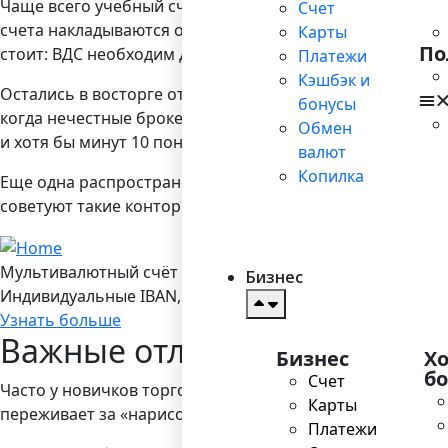
Чаще всего учебный счет открывается бесплатно, как 
Счет
счета накладываются ограничения — например, введены
Карты
По
стоит: ВДС необходим для знакомства с навигацией и и
Платежи
Кэшбэк и
Остались в восторге от виртуального счета? Обязател
бонусы
когда нечестные брокеры подкручивают значения в ту 
Обмен
и хотя бы минут 10 понаблюдать за изменениями цен
валют
Копилка
Еще одна распространенная мошенническая практика — 
советуют такие конторы обходить стороной и работать
Мультивалютный счёт в Bilderlings
Бизнес
Индивидуальные IBAN, 19 валют, платежы SEPA/ SEPA Ins
Узнать больше
Важные отличия
Бизнес
Х
б
Счет
Часто у новичков торговля на демо-счете идет успешно,
Карты
переживает за «нарисованные» финансы, поэтому трейд
Платежи