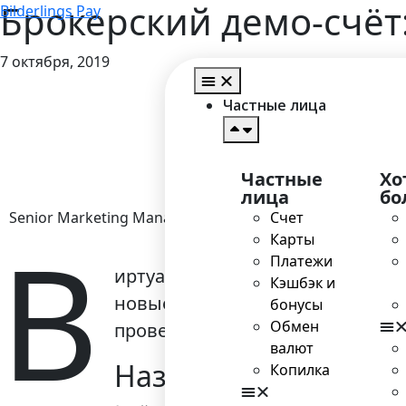
Брокерский демо-счёт
Bilderlings Pay
7 октября, 2019
Глав
Частные лица
Частные
Хо
лица
бо
Senior Marketing Manager
Счет
В
Карты
Платежи
иртуальный демо-счет (ВДС) — 
Кэшбэк и
новые стратегии. Новичкам уче
бонусы
Обмен
проведения сделок. Деньги на т
валют
Назначение демо-с
Копилка