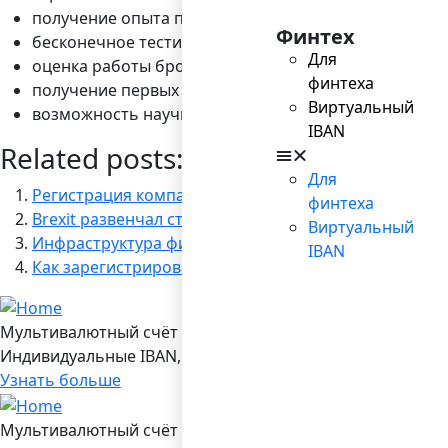
получение опыта по обращению с интерфейсом то
Финтех
бесконечное тестирование стратегий, новых активо
Для
оценка работы брокера и его ПО (включая скорость
финтеха
получение первых навыков анализа и работы со с
Виртуальный
возможность научиться контролю над эмоциями — т
IBAN
Related posts:
Для
Регистрация компании в Делавэре
финтеха
Brexit развенчал столицу европейского FinTech
Виртуальный
Инфраструктура финансового рынка. Что нужно зна
IBAN
Как зарегистрировать компанию в Китае?
Мультивалютный счёт в Bilderlings
Индивидуальные IBAN, 19 валют, платежы SEPA/ SEPA Ins
Узнать больше
Мультивалютный счёт в Bilderlings