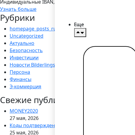
Индивидуальные IBAN, 19 валют, платежы SEPA/ SEPA Ins
Узнать больше
Рубрики
Еще
homepage_posts_ru
Uncategorized
Актуально
Безопасность
Инвестиции
Читать
далее →
Новости Bilderlings
Персона
Финансы
Э-коммерция
Свежие публикации
MONEY2020
27 мая, 2026
Коды подтверждения через WhatsApp
25 мая, 2026