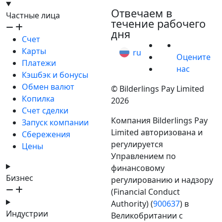
hello@bilder.io
Отвечаем в
Частные лица
течение рабочего
дня
Счет
Карты
ru
Оцените
Платежи
нас
Кэшбэк и бонусы
Обмен валют
© Bilderlings Pay Limited
Копилка
2026
Счет сделки
Компания Bilderlings Pay
Запуск компании
Limited авторизована и
Сбережения
регулируется
Цены
Управлением по
финансовому
Бизнес
регулированию и надзору
(Financial Conduct
Authority) (
900637
) в
Индустрии
Великобритании с