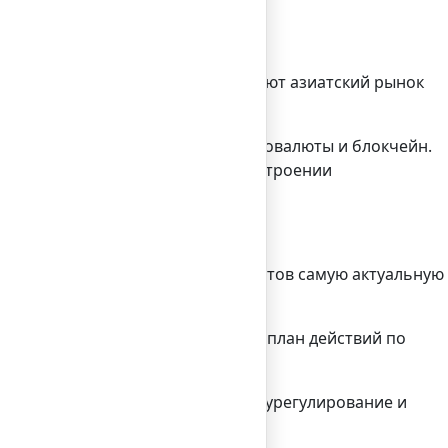
океры со всего мира рассматривают азиатский рынок
 такие темы как новая эра криптовалюты и блокчейн.
оиске правильных партнеров и построении
on, получили от отраслевых экспертов самую актуальную
.
обы создать четкий и прозрачный план действий по
й среды Лондона и Нью-Йорка; как урегулирование и