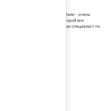
 iFX EXPO, в секторе b2b. Рынок Азии – очень
ли клиент из Азии вам доверяет, порой все
», – делится своими впечатлениями специалист по
ин день.