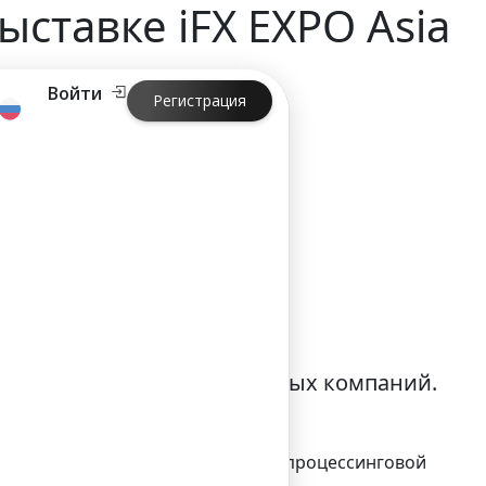
ыставке iFX EXPO Asia
Войти
Регистрация
X EXPO Asia 2018
 массу известных финансовых компаний.
овли Forex.
телю из Латвии – международной процессинговой