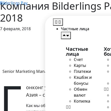
Компания Bilderlings P
Bilderlings Pay
2018
7 февраля, 2018
Частные лица
Главная
>
Блог
Частные
Хо
лица
бо
Счет
Карты
Senior Marketing Manager
Платежи
Г
Кэшбэк и
бонусы
онконг уже давно является азиат
Обмен
Азия – самый густонаселенный ко
валют
Копилка
Как мы обещали ранее, рассказываем, чем