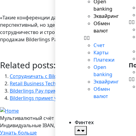
Open
banking
Эквайринг
«Такие конференции дают возможность пообщаться с гло
Обмен
перспективный, но здесь есть своя специфика, о которо
валют
сотрудничество и строится на этом взаимопонимании, к
продажам Bilderlings Pay после посещения Гонконга.
Счет
Карты
Платежи
Related posts:
П
Open
banking
Сотрудничать с Bilderlings стало еще удобней
Эквайринг
Retail Business Technology Expo 2018: о тенденциях
Обмен
Bilderlings Pay примет участие в конференции iFX E
валют
Bilderlings примет участие в DevTernity в качестве 
Мультивалютный счёт в Bilderlings
Финтех
Индивидуальные IBAN, 19 валют, платежы SEPA/ SEPA Ins
Узнать больше