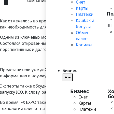
компании Bilderlings Pay.
Счет
Карты
По
Платежи
Кэшбэк и
Как отмечалось во время двухдневной конференции, и
бонусы
как необходимость для роста и исследуют новейшие во
Обмен
Одним из ключевых моментов iFX EXPO стали специализ
валют
Состоялся откровенный разговор инвестиционных броке
Копилка
перспективных и долгосрочных отношений.
Представители уже действующих компаний и люди, заинт
Бизнес
информацию и ноу-хау о нормативных требованиях, тех
Эксперты также обсудили новые реалии ICO в Азии. Уча
Бизнес
Х
запуску ICO. К слову, ранее в блоге Bilderlings Pay под
б
Счет
Во время iFX EXPO также обсуждалось, чем торговая ср
Карты
технологии влияют на азиатский рынок.
Платежи