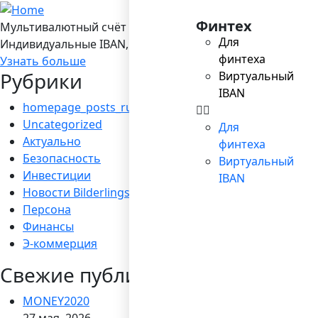
Финтех
Мультивалютный счёт в Bilderlings
Для
Индивидуальные IBAN, 19 валют, платежы SEPA/ SEPA Ins
финтеха
Узнать больше
Рубрики
Виртуальный
IBAN
homepage_posts_ru
Uncategorized
Для
Актуально
финтеха
Безопасность
Виртуальный
Инвестиции
IBAN
Новости Bilderlings
Персона
Финансы
Э-коммерция
Свежие публикации
MONEY2020