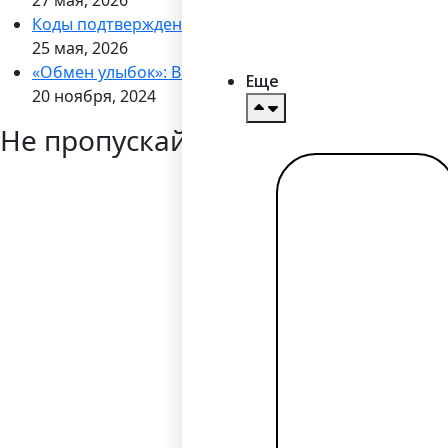
27 мая, 2026
Коды подтверждения через WhatsApp
25 мая, 2026
«Обмен улыбок»: Bilderlings запускает кампанию по
Еще
20 ноября, 2024
Не пропускайте новости
Читать
далее →