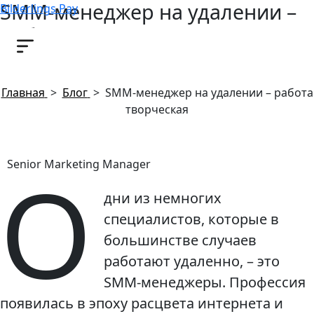
SMM-менеджер на удалении –
Bilderlings Pay
работа творческая
19 марта, 2020
Главная
>
Блог
>
SMM-менеджер на удалении – работа
творческая
О
Senior Marketing Manager
дни из немногих
специалистов, которые в
большинстве случаев
работают удаленно, – это
SMM-менеджеры. Профессия
появилась в эпоху расцвета интернета и