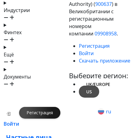
Authority) (
900637
) в
Индустрии
Великобритании с
регистрационным
номером
Финтех
компании
09908958
.
Регистрация
Войти
Ещё
Скачать приложение
Выберите регион:
Документы
UK/EUROPE
US
ru
Регистрация
Войти
Частные лица