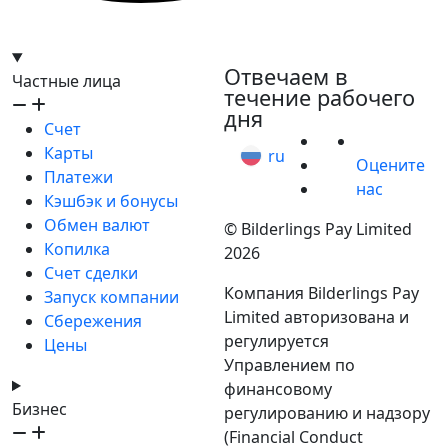
hello@bilder.io
Отвечаем в
Частные лица
течение рабочего
дня
Счет
Карты
ru
Оцените
Платежи
нас
Кэшбэк и бонусы
Обмен валют
© Bilderlings Pay Limited
Копилка
2026
Счет сделки
Компания Bilderlings Pay
Запуск компании
Limited авторизована и
Сбережения
регулируется
Цены
Управлением по
финансовому
Бизнес
регулированию и надзору
(Financial Conduct