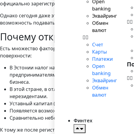
Open
официально зарегистрированного бизнеса в Эстонии.
banking
Однако сегодня даже этот совсем небольшой по европе
Эквайринг
возможность подавать все документы онлайн, без необ
Обмен
валют
Почему открыть компанию н
Счет
Есть множество факторов, влияющих на приток новых в
Карты
поверхности:
Платежи
П
Open
В Эстонии налог на прибыль компании составляет 0 
banking
предпринимателям, особенно тем, которые работаю
Эквайринг
бизнеса.
Обмен
В этой стране, в отличие от других стран Евросою
валют
нерезидентами.
Уставный капитал (минимальный его размер установ
Появляется возможность покупать жилье без уплат
Сравнительно небольшой список видов деятельнос
Финтех
К тому же после регистрации компании появляется возм