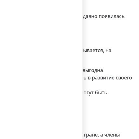
ии, может быть сокращен: не так давно появилась
о выгодно?
амые значимые, лежащие, что называется, на
от налог. Конечно, такая система выгодна
ченную прибыль могут вкладывать в развитие своего
стного жителя — все учредители могут быть
ет право проживания и работы в стране, а члены