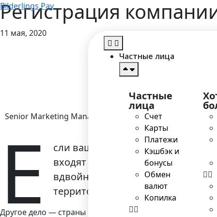
Регистрация компании
Bilderlings Pay
11 мая, 2020
Частные лица
Частные
Хо
лица
бо
Senior Marketing Manager
Счет
Е
Карты
Платежи
сли ваш бизнес нацелен на работу
Кэшбэк и
входят в Европейский союз. А есл
бонусы
Обмен
вдвойне хорошо: немногие могут
валют
территории.
Копилка
Другое дело — страны Прибалтики, и Эстония в первую