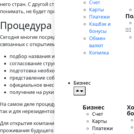
Счет
него стран. С другой стороны, пусть непродолжительное,
Карты
понимать, не будет проблем в общении и проведении п
По
Платежи
Процедура регистрации ком
Кэшбэк и
бонусы
Сегодня многие посреднические фирмы предлагают
зар
Обмен
связанных с открытием, а именно:
валют
Копилка
подбор названия и его утверждение будущим собст
согласование структуры и юридической формы;
подготовка необходимых документов для регистрац
представление собранных документов в государств
Бизнес
официальное внесение новой компании в государст
получение на руки пакета документов.
На самом деле процедура проста, в ней нет никаких с
Бизнес
Х
так и для нерезидентов. Однако, даже если вы заплани
б
Счет
Карты
Для открытия компании в Эстонии понадобятся лишь ко
Платежи
проживания будущего учредителя или собственника. Сам