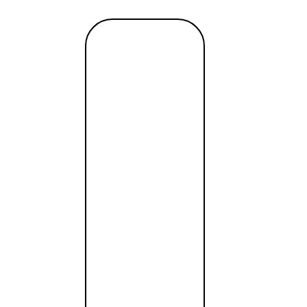
ать на получение временного вида на жительство.
Читать
далее →
м банке
сок
tant / SWIFT, выгодный обмен, удалённое открытие за од
tant / SWIFT, выгодный обмен, удалённое открытие за од