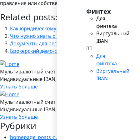
правления или собственники компании могут рассчитыв
Финтех
Related posts:
Для
финтеха
Как юридическому лицу открыть счет в иностранно
Виртуальный
Что нужно знать о мобильном эквайринге
IBAN
Документы для регистрации компаний: полный спи
Брокерский демо-счёт: особенности и назначение
Для
финтеха
Виртуальный
Мультивалютный счёт в Bilderlings
IBAN
Индивидуальные IBAN, 19 валют, платежы SEPA/ SEPA Ins
Узнать больше
Мультивалютный счёт в Bilderlings
Индивидуальные IBAN, 19 валют, платежы SEPA/ SEPA Ins
Узнать больше
Рубрики
homepage_posts_ru