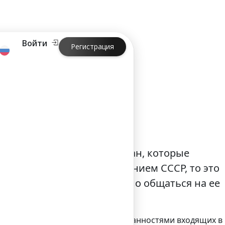
Войти
Регистрация
асположена в одной из стран, которые
ью конгломерата под названием СССР, то это
рый позволит беспроблемно общаться на ее
обладающая всеми правами и обязанностями входящих в