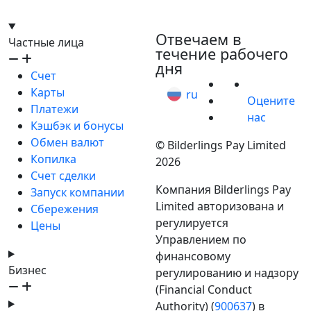
hello@bilder.io
Отвечаем в
Частные лица
течение рабочего
дня
Счет
Карты
ru
Оцените
Платежи
нас
Кэшбэк и бонусы
Обмен валют
© Bilderlings Pay Limited
Копилка
2026
Счет сделки
Компания Bilderlings Pay
Запуск компании
Limited авторизована и
Сбережения
регулируется
Цены
Управлением по
финансовому
Бизнес
регулированию и надзору
(Financial Conduct
Authority) (
900637
) в