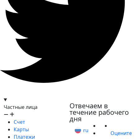
hello@bilder.io
Отвечаем в
Частные лица
течение рабочего
дня
Счет
Карты
ru
Оцените
Платежи