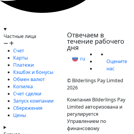
hello@bilder.io
Отвечаем в
Частные лица
течение рабочего
дня
Счет
Карты
ru
Оцените
Платежи
нас
Кэшбэк и бонусы
Обмен валют
© Bilderlings Pay Limited
Копилка
2026
Счет сделки
Компания Bilderlings Pay
Запуск компании
Limited авторизована и
Сбережения
регулируется
Цены
Управлением по
финансовому