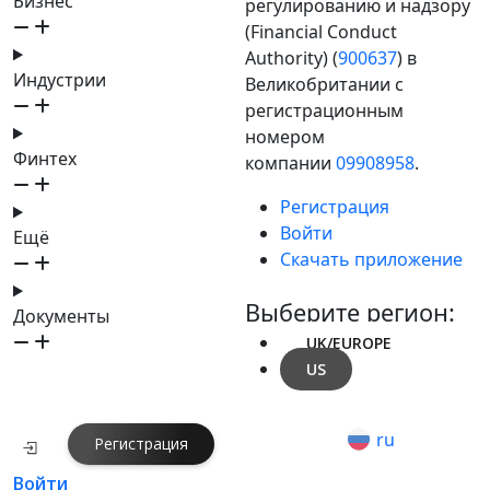
Бизнес
регулированию и надзору
(Financial Conduct
Authority) (
900637
) в
Индустрии
Великобритании с
регистрационным
номером
Финтех
компании
09908958
.
Регистрация
Войти
Ещё
Скачать приложение
Выберите регион:
Документы
UK/EUROPE
US
ru
Регистрация
Войти