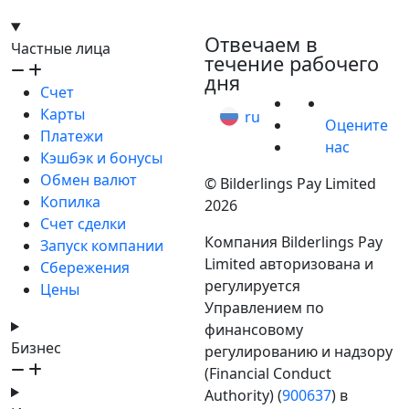
hello@bilder.io
Отвечаем в
Частные лица
течение рабочего
дня
Счет
Карты
ru
Оцените
Платежи
нас
Кэшбэк и бонусы
Обмен валют
© Bilderlings Pay Limited
Копилка
2026
Счет сделки
Компания Bilderlings Pay
Запуск компании
Limited авторизована и
Сбережения
регулируется
Цены
Управлением по
финансовому
Бизнес
регулированию и надзору
(Financial Conduct
Authority) (
900637
) в