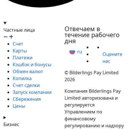
hello@bilder.io
Отвечаем в
Частные лица
течение рабочего
дня
Счет
Карты
ru
Оцените
Платежи
нас
Кэшбэк и бонусы
Обмен валют
© Bilderlings Pay Limited
Копилка
2026
Счет сделки
Компания Bilderlings Pay
Запуск компании
Limited авторизована и
Сбережения
регулируется
Цены
Управлением по
финансовому
Бизнес
регулированию и надзору