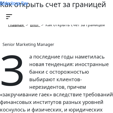
Как открыть счет за границей
Bilderlings Pay
11 июля, 2019
Главная
>
Блог
>
Как открыть счет за границей
З
Senior Marketing Manager
а последние годы наметилась
новая тенденция: иностранные
банки с осторожностью
выбирают клиентов-
нерезидентов, причем
«закручивание гаек» вследствие требований
финансовых институтов разных уровней
коснулось и физических, и юридических