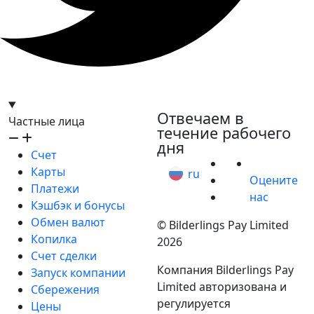
hello@bilder.io
Отвечаем в
Частные лица
течение рабочего
дня
Счет
Карты
ru
Оцените
Платежи
нас
Кэшбэк и бонусы
Обмен валют
© Bilderlings Pay Limited
Копилка
2026
Счет сделки
Компания Bilderlings Pay
Запуск компании
Limited авторизована и
Сбережения
регулируется
Цены