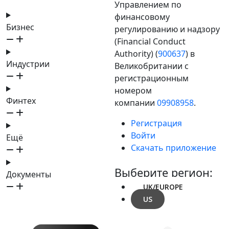
Управлением по
финансовому
Бизнес
регулированию и надзору
(Financial Conduct
Authority) (
900637
) в
Индустрии
Великобритании с
регистрационным
номером
Финтех
компании
09908958
.
Регистрация
Войти
Ещё
Скачать приложение
Выберите регион:
Документы
UK/EUROPE
US