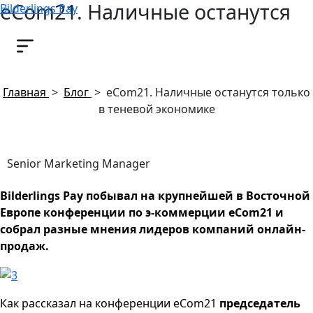
eCom21. Наличные останутся
Bilderlings Pay
только в теневой экономике
26 ноября, 2015
Главная
>
Блог
>
eCom21. Наличные останутся только
в теневой экономике
Senior Marketing Manager
Bilderlings Pay побывал на крупнейшей в Восточной
Европе конференции по э-коммерции eCom21 и
собрал разные мнения лидеров компаний онлайн-
продаж.
Как рассказал на конференции
eCom21
председатель