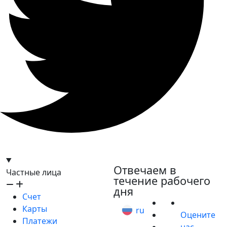
hello@bilder.io
Отвечаем в
Частные лица
течение рабочего
дня
Счет
Карты
ru
Оцените
Платежи
нас