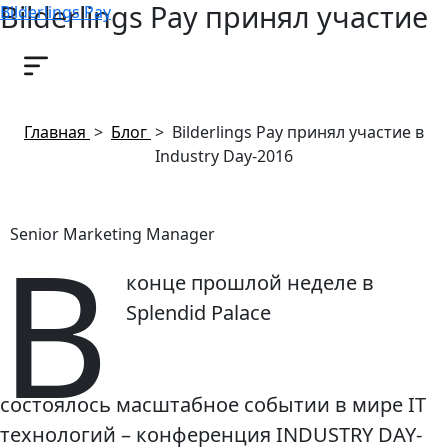
Bilderlings Pay принял участие
Bilderlings Pay
в Industry Day-2016
25 апреля, 2016
Главная
>
Блог
>
Bilderlings Pay принял участие в
Industry Day-2016
В
Senior Marketing Manager
конце прошлой неделе в
Splendid Palace
состоялось масштабное событии в мире IT
технологий – конференция INDUSTRY DAY-