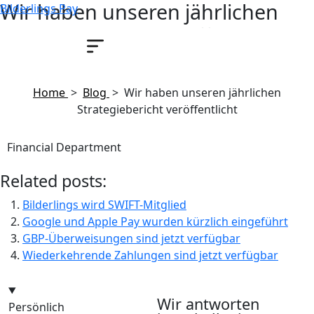
Wir haben unseren jährlichen
Bilderlings Pay
Strategiebericht veröffentlicht
Oktober 18, 2023
Home
>
Blog
>
Wir haben unseren jährlichen
Strategiebericht veröffentlicht
Financial Department
Related posts:
Bilderlings wird SWIFT-Mitglied
Google und Apple Pay wurden kürzlich eingeführt
GBP-Überweisungen sind jetzt verfügbar
Wiederkehrende Zahlungen sind jetzt verfügbar
hello@bilder.io
Wir antworten
Persönlich