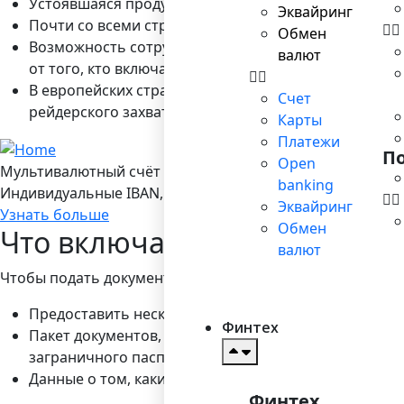
Устоявшаяся продуманная законодательная база, н
Эквайринг
Почти со всеми странами мира у европейских юри
Обмен
Возможность сотрудничества с мировыми производ
валют
от того, кто включается в состав соучредителей.
В европейских странах обеспечивается эффективная
Счет
рейдерского захвата.
Карты
Платежи
П
Open
Мультивалютный счёт в Bilderlings
banking
Индивидуальные IBAN, 19 валют, платежы SEPA/ SEPA Ins
Эквайринг
Узнать больше
Обмен
Что включается в список п
валют
Чтобы подать документы для регистрации компании в 
Предоставить несколько вариантов названия комп
Финтех
Пакет документов, включающий данные об акционер
заграничного паспорта (подойдут также водительск
Данные о том, каким видом деятельности будет зани
Финтех