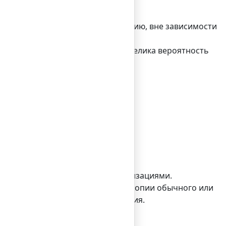
изнеса;
ого налогообложения.
инимать как европейскую компанию, вне зависимости
в отличие от других стран, где велика вероятность
ин день.
мо:
ений с уже существующими организациями.
того пакета необходимо наличие копии обычного или
рес своего актуального проживания.
тавлена в продаже их продукция.