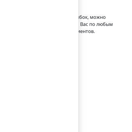
Европе?
 с первого раза, не совершая ошибок, можно
удники могут проконсультировать Вас по любым
ая правильным оформлением документов.
ин день.
ин день.