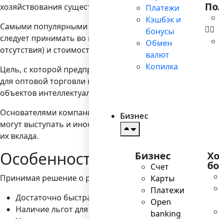
По
хозяйствования существующие налоговые льготы, кото
Платежи
Кэшбэк и
Самыми популярными и востребованными европейскими 
бонусы
следует принимать во внимание параметры регистрации
Обмен
отсутствия) и стоимость обслуживания.
валют
Копилка
Цель, с которой предприниматели регистрируют компани
для оптовой торговли в рамках холдинговых структур.
объектов интеллектуальной собственности – в европейс
Основателями компаний могут быть обычные граждане и
Бизнес
могут выступать и иностранцы, при этом права и обяз
их вклада.
Особенности регистрации к
Бизнес
Х
б
Счет
Принимая решение о регистрации фирмы на европейск
Карты
Платежи
Достаточно быстрая процедура регистрации;
Open
Наличие льгот для бизнесменов;
banking