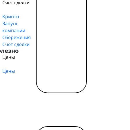
е подразумевающая частое изменение правил ведения б
Счет сделки
сдикций имеются соглашения об освобождении от двойн
ственными и финансовыми центрами – Вас будут воспр
Крипто
Запуск
 защита активов и диверсификация источников доходов, 
компании
Сбережения
Счет сделки
олезно
Цены
tant / SWIFT, выгодный обмен, удалённое открытие за од
Цены
одаваемых документов?
одной из выбранных европейских юрисдикций, необходи
ании, чтобы их можно было проверить на поиск совпад
ах, руководстве компании и бенефициарах. В рамках э
ие права), а также подтвердить в письменной форме ад
маться фирма, а также регионы, в которых будет предс