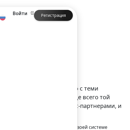
Войти
Регистрация
е?
преимуществ по сравнению с теми
а. Это объясняется прежде всего той
пе – это ценится и бизнес-партнерами, и
 но и возможность применить к своей системе