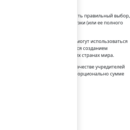
вейцария. Для того, чтобы сделать правильный выбор,
а также уровень налоговой нагрузки (или ее полного
 случаю. Например, эти компании могут использоваться
иятным для компаний, занимающихся созданием
 защиты, чего не скажешь о других странах мира.
уже зарегистрированные тут. В качестве учредителей
еляется по стандартной схеме пропорционально сумме
ледующие преимущества: