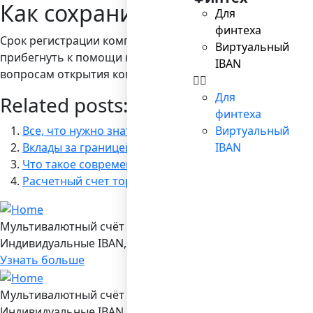
Как сохранить силы и врем
Для
финтеха
Срок регистрации компаний в каждой конкретной стране
Виртуальный
прибегнуть к помощи юридических фирм, которые спец
IBAN
вопросам открытия компаний, начиная от выбора стран
Для
Related posts:
финтеха
Все, что нужно знать о процессинге, если вы решил
Виртуальный
Вклады за границей
IBAN
Что такое современный финансовый рынок
Расчетный счет торговой компании: необходимый 
Мультивалютный счёт в Bilderlings
Индивидуальные IBAN, 19 валют, платежы SEPA/ SEPA Ins
Узнать больше
Мультивалютный счёт в Bilderlings
Индивидуальные IBAN, 19 валют, платежы SEPA/ SEPA Ins