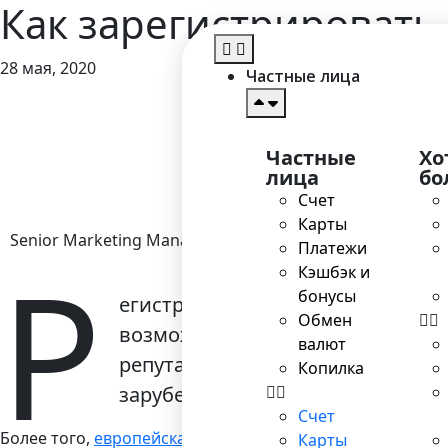
Как зарегистрировать
28 мая, 2020
Частные лица
Г
Частные
Хо
лица
бо
Счет
Карты
Senior Marketing Manager
Платежи
Р
Кэшбэк и
бонусы
егистрация компании в странах
Обмен
возможностями, которые предста
валют
репутацией, которой славятся к
Копилка
зарубежными банками.
Счет
Более того,
европейская регистрация
дает новые возмож
Карты