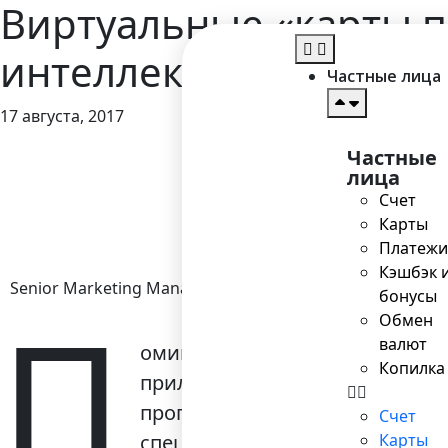
Виртуальные «карты п
интеллекта
Частные лица
17 августа, 2017
Частные
Главная
>
Блог
лица
Счет
Карты
Платежи
Кэшбэк 
Senior Marketing Manager
бонусы
П
Обмен
валют
омимо широкого спектра проц
Копилка
приложения, способные замен
программное обеспечение для
Счет
специфике этого предложения
Карты