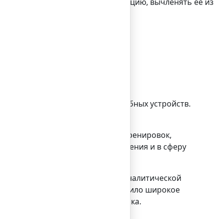
сама искать недостающую информацию, вычленять ее из
твенного интеллекта.
ин день.
етов, смартфонов и других подобных устройств.
ных книг, дневники спортивных тренировок,
Прочно вошли мобильные приложения и в сферу
атно.
гласно прогнозам американской аналитической
 28,6% к уровню 2016 года. Получило широкое
о этому, теневому, сегменту рынка.