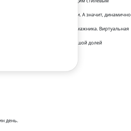
 приложений, гармонирующий с общим стилевым
огии в своей повседневной жизни. А значит, динамично
то забыть в дальнем кармашке бумажника. Виртуальная
етного человека. Поэтому – с большой долей
 для него.
ин день.