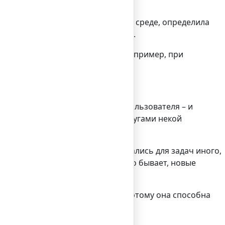
ать рекламу по этой тематике.
изировала ваше поведение в своей среде, определила
рает то, что вас заинтересовало.
т – если вы последние указали, например, при
ения. Вариантность поведения пользователя – и
 последовательно пользуется услугами некой
тся, изначально эти сети создавались для задач иного,
параллельно с этим, как это часто бывает, новые
том ее главное преимущество. Поэтому она способна