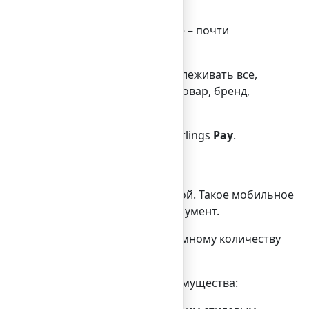
 приложения в современном мире – почти
сть бизнесмену перманентно отслеживать все,
рез них можно продвигать свой товар, бренд,
ист по работе с клиентами Bilderlings
Pay
.
, совсем скоро это станет нормой. Такое мобильное
чень мощный маркетинговый инструмент.
найти персональный подход» к огромному количеству
ольно ощутимую прибыль.
инимум три стратегических преимущества: