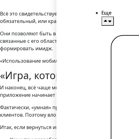
Еще
Всё это свидетельствует: популярность мобильных пр
обязательный, или крайне желательный элемент не толь
Они позволяют быть в любой момент на связи с любой 
связанные с его областью деятельности, процессы – и 
Чит
формировать имидж.
дал
→
«Использование мобильных приложений облегчает клиент
«Игра, которая всё время п
И наконец, всё чаще мобильные приложения конструиру
приложение начинает работать в режиме гибкого инте
Фактически, «умная» программа работает на вас – и за 
клиентов. Поэтому вложения в разработку эксклюзивн
Итак, если вернуться именно к мобильному приложени