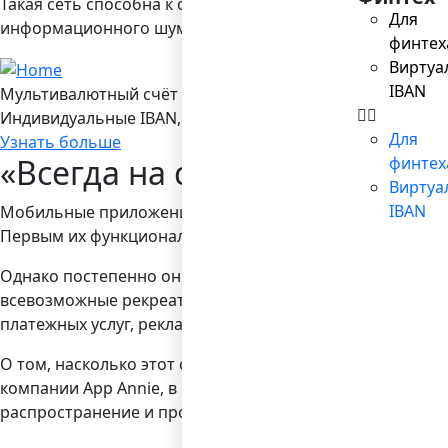
Такая сеть способна к обобщению и дополнению этих д
Для
информационного шума и создавать новую – из уже суще
финтех
Виртуа
IBAN
Мультивалютный счёт в Bilderlings
Индивидуальные IBAN, 19 валют, платежы SEPA/ SEPA Ins
Для
Узнать больше
«Всегда на связи»
финтех
Виртуа
IBAN
Мобильные приложения породили к жизни распростране
Первым их функционалом стал быстрый доступ к электр
Однако постепенно они нашли применение в самых разн
всевозможные рекреативные программы: игры, музыка,
платежных услуг, рекламы, бизнеса, в частности – элект
О том, насколько этот сегмент программного рынка ди
компании App Annie, в нынешнем году рынок мобильных 
распространение и производство приложений-клонов: т