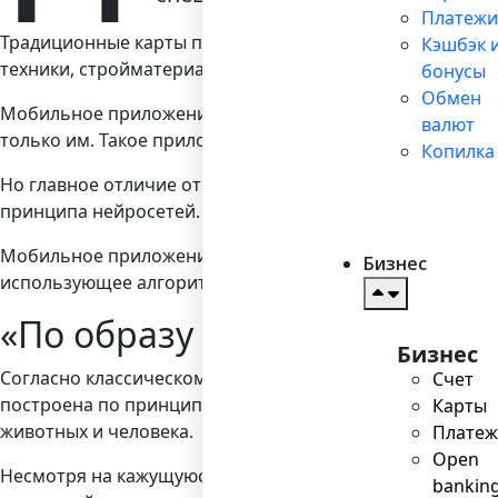
Платежи
Традиционные карты привилегий выпускает сегодня бо
Кэшбэк 
техники, стройматериалов и т.д.
бонусы
Обмен
Мобильное приложение, выполняющее функцию карты при
валют
только им. Такое приложение, несомненно, будет вос
Копилка
Но главное отличие от пластиковой карты в другом. Пр
принципа нейросетей.
Мобильное приложение само анализирует поведение чело
Бизнес
использующее алгоритм нейросетей, это явление более 
«По образу и подобию»
Бизнес
Согласно классическому определению, искусственная не
Счет
построена по принципам организации и функционирова
Карты
животных и человека.
Платеж
Open
Несмотря на кажущуюся сложность такого определения,
bankin