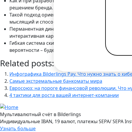
Как и при разработке платежных страниц, Bilderl
решением бренда.
Такой подход ориентирован на сегмент целевой ау
мыслящий и способный к быстрым решениям.
Перманентная динамика взаимоотношений с клиенто
интерактивная карта привилегий, это процесс, – св
Гибкая система скидок, бонусов, льгот, предложени
вероятности – будет восприниматься им, как дейст
Related posts:
Инфографика Bilderlings Pay. Что нужно знать о ки
Самые экстремальные банкоматы мира
Евросоюз: на пороге финансовой революции. Что н
4 тактики для роста вашей интернет-компании
Мультивалютный счёт в Bilderlings
Индивидуальные IBAN, 19 валют, платежы SEPA/ SEPA Ins
Узнать больше