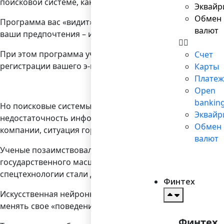
поисковой системе, как почти сразу, а потом еще следу
Эквайр
Обмен
Программа вас «видит», «узнаёт» и «помнит». Вернее, в
валют
ваши предпочтения – и теперь, из всего массива наход
При этом программа учитывает не только тему вашего за
Счет
регистрации вашего э-мэйла.
Карты
Платеж
Open
bankin
Но поисковые системы – это, на сегодняшнем уровне ра
Эквайр
недостаточность информации о нем и его мотивации – 
Обмен
компании, ситуация гораздо проще.
валют
Ученые позаимствовали идею нейросетей у природы, взя
государственного масштаба. В том числе, для научных и
спецтехнологии стали доступны бизнесу.
Финтех
Искусственная нейронная сеть не программируется в тр
менять свое «поведение», в зависимости от изменения 
Финтех