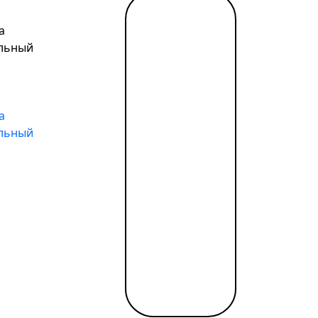
анных по другим каналам. То есть, фактически, может 
ствующей. Поэтому говорят, что это – прообраз искусс
Читать
а
далее
→
льный
tant / SWIFT, выгодный обмен, удалённое открытие за од
а
льный
ние сначала просто «умных» телефонов, а позже планш
онной почте.
ых областях повседневной жизни. Это чтение электрон
 просмотр видеоклипов и, конечно же, коммуникация. 
ронной коммерции, о чем Bilderlings Pay писал неоднокр
намично и бурно развивается, говорят такие цифры. Со
приложений вырастет до $166 млрд., что составит плюс
а же аналитическая компания выполнила исследование п