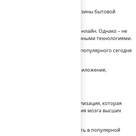
пермаркеты, салоны красоты, магазины бытовой
мущественно ведет свой бизнес онлайн. Однако – не
щественно пользоваться современными технологиями.
истами Bilderlings Pay на основе популярного сегодня
то он ищет. То есть: мобильное приложение,
 программная или аппаратная реализация, которая
 словами – по принципам действия мозга высших
т что-то целенаправленно поискать в популярной