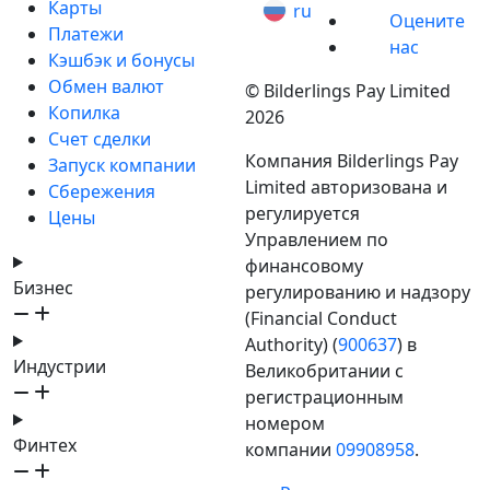
Карты
ru
Оцените
Платежи
нас
Кэшбэк и бонусы
Обмен валют
© Bilderlings Pay Limited
Копилка
2026
Счет сделки
Компания Bilderlings Pay
Запуск компании
Limited авторизована и
Сбережения
регулируется
Цены
Управлением по
финансовому
Бизнес
регулированию и надзору
(Financial Conduct
Authority) (
900637
) в
Индустрии
Великобритании с
регистрационным
номером
Финтех
компании
09908958
.