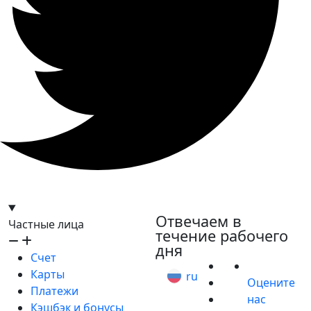
hello@bilder.io
Отвечаем в
Частные лица
течение рабочего
дня
Счет
Карты
ru
Оцените
Платежи
нас
Кэшбэк и бонусы