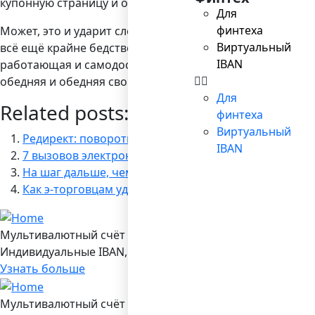
купонную страницу и оптимизировать так, чтобы собир
Для
финтеха
Может, это и ударит слегка по кошельку, но, по крайн
Виртуальный
всё ещё крайне бедственное явление – но нужно учитьс
IBAN
работающая и самодостаточная машина продаж, не нужда
обедняя и обедняя свой показатель возвращенных инв
Для
Related posts:
финтеха
Виртуальный
Редирект: поворотный знак для торговцев
IBAN
7 вызовов электронной коммерции-2017
На шаг дальше, чем бумага
Как э-торговцам удается запустить товар в медиап
Мультивалютный счёт в Bilderlings
Индивидуальные IBAN, 19 валют, платежы SEPA/ SEPA Ins
Узнать больше
Мультивалютный счёт в Bilderlings