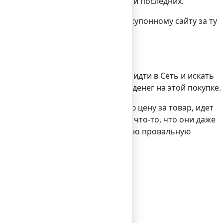
е уже и так совершены без помощи последних.
вое переплачиваешь стороннему купонному сайту за ту
нечно, сейчас все уже научились идти в Сеть и искать
овольны, что сэкономили немного денег на этой покупке.
 что собирался заплатить полную цену за товар, идет
иде комиссионных отчислений – за что-то, что они даже
ь. Почему-то, однако, эту очевидно провальную
ин день.