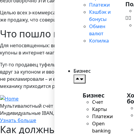
безоговорочно эти сайты поддерживают, хотя по сути и
По
Платежи
Кэшбэк и
Целью всех э-коммерсантов должен становиться постеп
бонусы
же продажу, что совершаешь и сам.
Обмен
Что пошло не так?
валют
Копилка
Для непосвященных: вы наверняка знаете, что при онлай
купоны в интернет-магазине. Так что и вы идете искать
Тут-то продавец туфель или косметики и сталкивается с
Бизнес
вдруг за купоном и вводит его код, отдавая часть дене
не рекламировали – и ещё вынужден ставить на свой то
механику приходится растолковывать многим продавца
Бизнес
Х
б
Счет
Мультивалютный счёт в Bilderlings
Карты
Индивидуальные IBAN, 19 валют, платежы SEPA/ SEPA Ins
Платежи
Узнать больше
Open
Как должны работать парт
banking