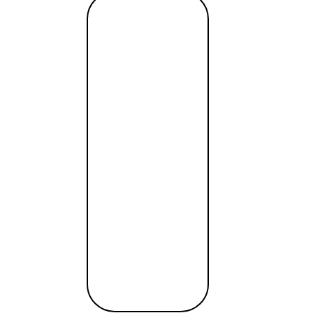
ать как можно больше сетевого трафика.
Читать
ей мере, его содержимое не будет постоянно и незаслуж
далее →
я работать независимо от него, не идя на поводу устоя
ющаяся в топливе извне – в то время как остальные вс
естиций.
ространство
tant / SWIFT, выгодный обмен, удалённое открытие за од