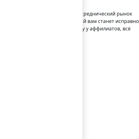
енно перетекать аффилиату. Да, посреднический рынок
вшейся торговой системы. Наградой вам станет исправно
ё также будут плестись на поводу у аффилиатов, всё
ин день.