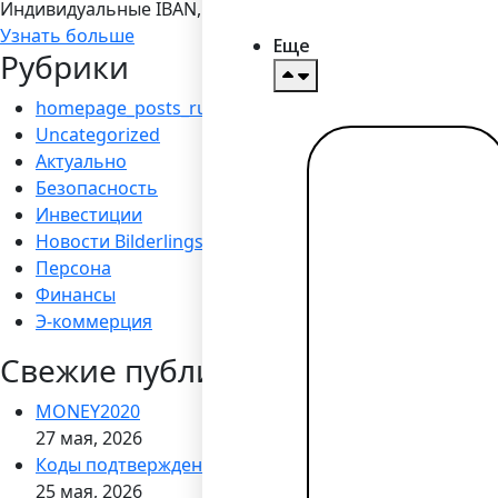
Индивидуальные IBAN, 19 валют, платежы SEPA/ SEPA Ins
Узнать больше
Еще
Рубрики
homepage_posts_ru
Uncategorized
Актуально
Читать
Безопасность
далее →
Инвестиции
Новости Bilderlings
Персона
Финансы
Э-коммерция
Свежие публикации
MONEY2020
27 мая, 2026
Коды подтверждения через WhatsApp
25 мая, 2026