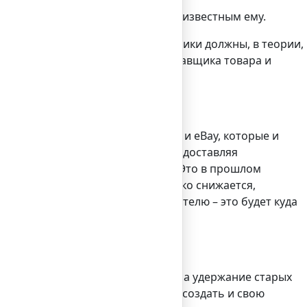
е товары, а не приходить за уже известным ему.
, но это – не так. Сайты-посредники должны, в теории,
филиатов только «утомляют» поставщика товара и
 the Rakuten Marketing Network), и eBay, которые и
и создать у них конкуренцию, предоставляя
как продавец несете по их вине? Это в прошлом
 – и теперь прирост продаж только снижается,
 Так что ступайте сразу к покупателю – это будет куда
ственные нужды
на него, можно перенаправить и на удержание старых
 захватить. Тем временем можно создать и свою