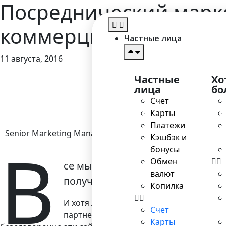
Посреднический марке
коммерцией
Частные лица
11 августа, 2016
Частные
Хо
Главная
>
Блог
>
лица
бо
Счет
Карты
Платежи
Senior Marketing Manager
Кэшбэк и
В
бонусы
Обмен
се мы слышали заявления сетевы
валют
получать процент с продажи ср
Копилка
И хотя лет пять назад этот взгляд был 
Счет
партнерских купонов вроде Coupon Craz
Карты