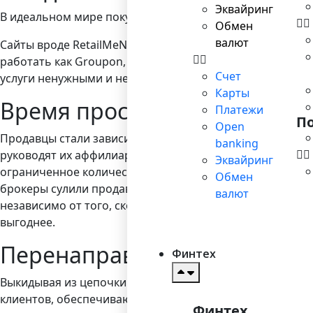
Эквайринг
В идеальном мире покупатель должен бы идти на сайты 
Обмен
валют
Сайты вроде RetailMeNot утверждают, что они предоста
работать как Groupon, постепенно наращивая объем пр
Счет
услуги ненужными и невыгодно дешевыми продажами.
Карты
Время проститься с посред
Платежи
П
Open
Продавцы стали зависимы от брокеров-посредников вроде C
banking
руководят их аффилиарными продажами. Но вместо того
Эквайринг
ограниченное количество вашего товара и предоставля
Обмен
брокеры сулили продавцу доступ к новым рынкам, куда 
валют
независимо от того, сколько платить посредникам, став
выгоднее.
Перенаправьте «посреднич
Финтех
Выкидывая из цепочки посредника, мы получаем доступ
клиентов, обеспечивающих постоянные продажи, и на п
Финтех