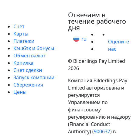
hello@bilder.io
Частные лица
Отвечаем в
течение рабочего
Счет
дня
Карты
ru
Платежи
Оцените
Кэшбэк и бонусы
нас
Обмен валют
© Bilderlings Pay Limited
Копилка
2026
Счет сделки
Запуск компании
Компания Bilderlings Pay
Сбережения
Limited авторизована и
Цены
регулируется
Управлением по
финансовому
Бизнес
регулированию и надзору
(Financial Conduct
Индустрии
Authority) (
900637
) в