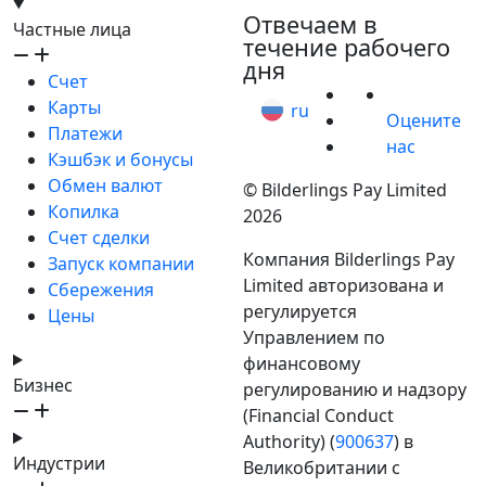
hello@bilder.io
Отвечаем в
Частные лица
течение рабочего
дня
Счет
Карты
ru
Оцените
Платежи
нас
Кэшбэк и бонусы
Обмен валют
© Bilderlings Pay Limited
Копилка
2026
Счет сделки
Компания Bilderlings Pay
Запуск компании
Limited авторизована и
Сбережения
регулируется
Цены
Управлением по
финансовому
Бизнес
регулированию и надзору
(Financial Conduct
Authority) (
900637
) в
Индустрии
Великобритании с