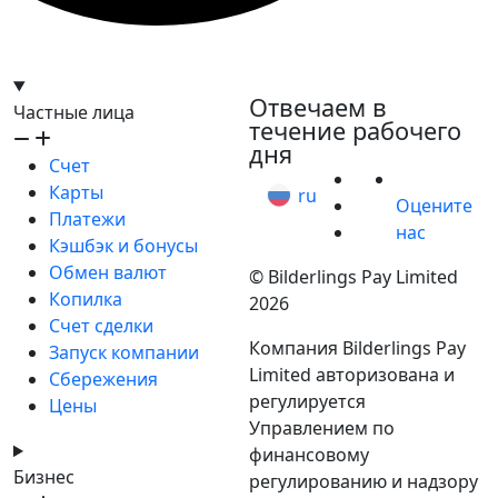
hello@bilder.io
Отвечаем в
Частные лица
течение рабочего
дня
Счет
Карты
ru
Оцените
Платежи
нас
Кэшбэк и бонусы
Обмен валют
© Bilderlings Pay Limited
Копилка
2026
Счет сделки
Компания Bilderlings Pay
Запуск компании
Limited авторизована и
Сбережения
регулируется
Цены
Управлением по
финансовому
Бизнес
регулированию и надзору