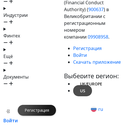
(Financial Conduct
Authority) (
900637
) в
Индустрии
Великобритании с
регистрационным
номером
Финтех
компании
09908958
.
Регистрация
Войти
Ещё
Скачать приложение
Выберите регион:
Документы
UK/EUROPE
US
ru
Регистрация
Войти